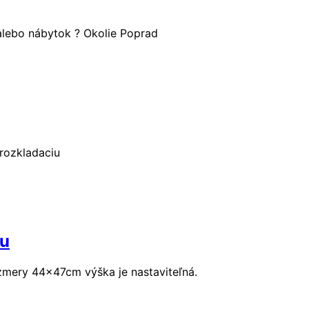
alebo nábytok ? Okolie Poprad
rozkladaciu
ku
ozmery 44x47cm výška je nastaviteľná.