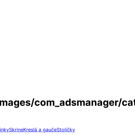
inky
Skrine
Kreslá a gauče
Stoličky