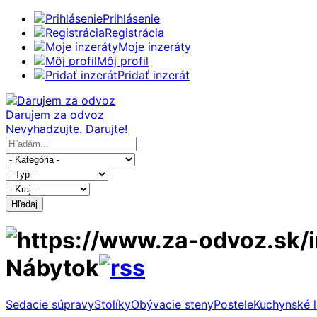
Prihlásenie
Registrácia
Moje inzeráty
Môj profil
Pridať inzerát
Darujem za odvoz
Nevyhadzujte. Darujte!
Hľadaj
Nábytok
Sedacie súpravy
Stolíky
Obývacie steny
Postele
Kuchynské l