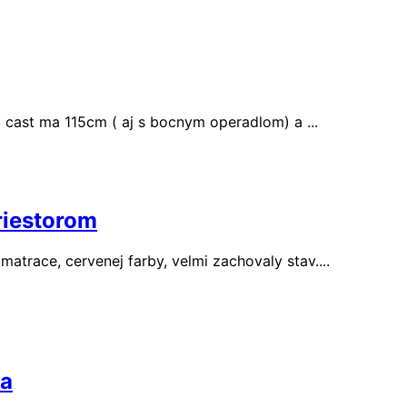
 cast ma 115cm ( aj s bocnym operadlom) a ...
riestorom
trace, cervenej farby, velmi zachovaly stav....
ka