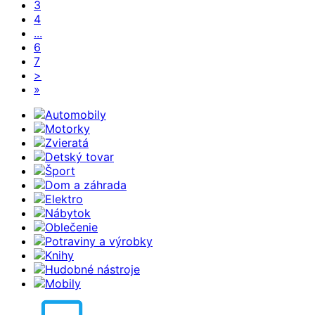
3
4
...
6
7
>
»
Automobily
Motorky
Zvieratá
Detský tovar
Šport
Dom a záhrada
Elektro
Nábytok
Oblečenie
Potraviny a výrobky
Knihy
Hudobné nástroje
Mobily