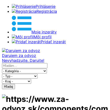
Prihlásenie
Registrácia
Moje inzeráty
Môj profil
Pridať inzerát
Darujem za odvoz
Nevyhadzujte. Darujte!
Hľadaj