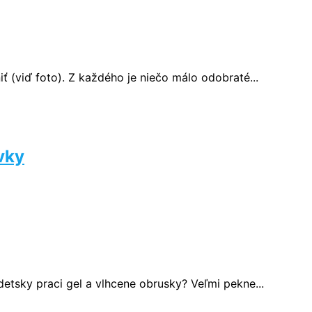
 (viď foto). Z každého je niečo málo odobraté...
vky
tsky praci gel a vlhcene obrusky? Veľmi pekne...