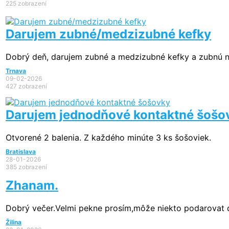
225 zobrazení
Darujem zubné/medzizubné kefky
Dobrý deň, darujem zubné a medzizubné kefky a zubnú niť
Trnava
09-02-2026
427 zobrazení
Darujem jednodňové kontaktné šošo
Otvorené 2 balenia. Z každého minúte 3 ks šošoviek.
Bratislava
28-01-2026
385 zobrazení
Zhanam.
Dobrý večer.Velmi pekne prosím,môže niekto podarovat de
Žilina