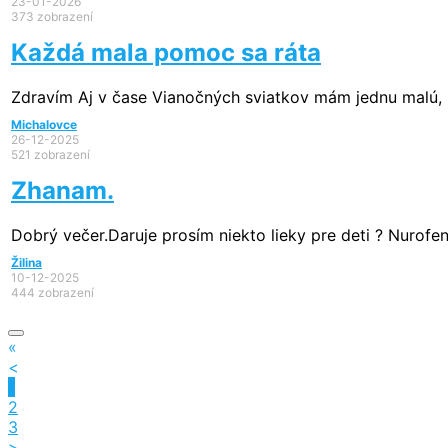
23-01-2026
373 zobrazení
Každá mala pomoc sa ráta
Zdravím Aj v čase Vianočných sviatkov mám jednu malú, 
Michalovce
26-12-2025
521 zobrazení
Zhanam.
Dobrý večer.Daruje prosím niekto lieky pre deti ? Nurofen,
Žilina
10-12-2025
444 zobrazení
«
<
1
2
3
>