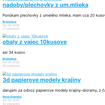
nadoby/plechovky z um.mlieka
Ponúkam plechovky z umelého mlieka. mam cca 20 kusov
Bratislava
06-08-2026
27 zobrazení
obaly z vajec 10kusove
asi 34 kusov.
Bratislava
06-08-2026
28 zobrazení
3d papierove modely krajiny
darujem za odvoz papierove modely krajiny-dioramy, z čas
Nová Dubnica
06-08-2026
32 zobrazení