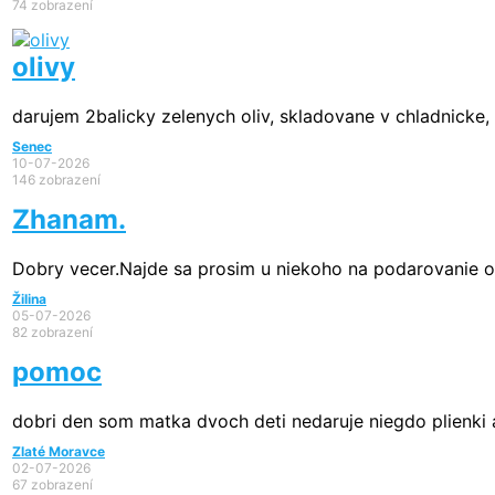
74 zobrazení
olivy
darujem 2balicky zelenych oliv, skladovane v chladnicke, t
Senec
10-07-2026
146 zobrazení
Zhanam.
Dobry vecer.Najde sa prosim u niekoho na podarovanie o
Žilina
05-07-2026
82 zobrazení
pomoc
dobri den som matka dvoch deti nedaruje niegdo plienki a
Zlaté Moravce
02-07-2026
67 zobrazení