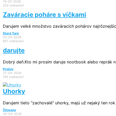
19-05-2026
223 zobrazení
Zaváracie poháre s víčkami
Darujem velké množstvo zaváracích pohárov najrôznejších 
Stará Turá
02-05-2026
657 zobrazení
darujte
Dobrý deň.Kto mi prosím daruje nootbook alebo reprák na 
Prešov
27-04-2026
193 zobrazení
Uhorky
Darujem tieto "zachovalé" uhorky, majú už nejaký ten rok
Žitavany
24-04-2026