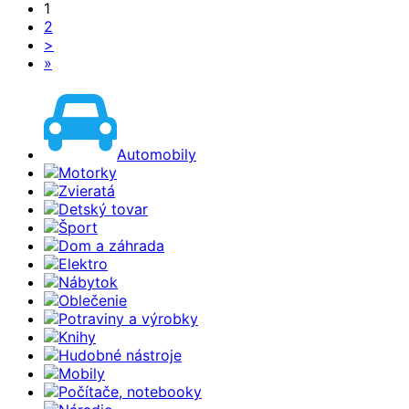
1
2
>
»
Automobily
Motorky
Zvieratá
Detský tovar
Šport
Dom a záhrada
Elektro
Nábytok
Oblečenie
Potraviny a výrobky
Knihy
Hudobné nástroje
Mobily
Počítače, notebooky