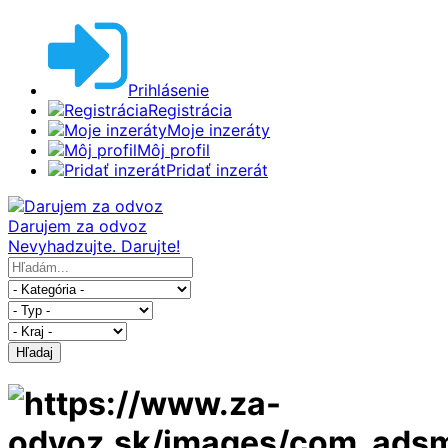
Prihlásenie
Registrácia
Moje inzeráty
Môj profil
Pridať inzerát
Darujem za odvoz
Nevyhadzujte. Darujte!
Hľadaj