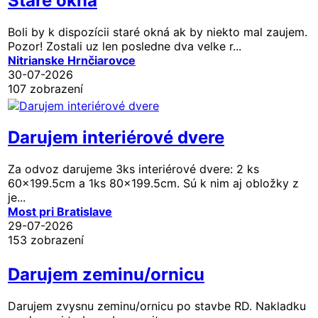
Stare okna
Boli by k dispozícii staré okná ak by niekto mal zaujem.
Pozor! Zostali uz len posledne dva velke r...
Nitrianske Hrnčiarovce
30-07-2026
107 zobrazení
Darujem interiérové dvere
Za odvoz darujeme 3ks interiérové dvere: 2 ks
60x199.5cm a 1ks 80x199.5cm. Sú k nim aj obložky z
je...
Most pri Bratislave
29-07-2026
153 zobrazení
Darujem zeminu/ornicu
Darujem zvysnu zeminu/ornicu po stavbe RD. Nakladku