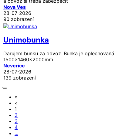
a odvoz si treba zabezpecit
Nova Ves
28-07-2026
90 zobrazení
Unimobunka
Darujem bunku za odvoz. Bunka je oplechovaná
1500x1460x2000mm.
Neverice
28-07-2026
139 zobrazení
«
<
1
2
3
4
...