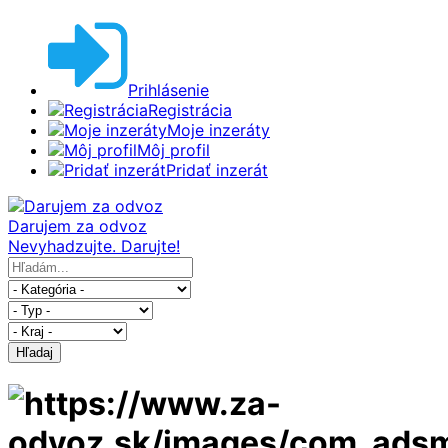
Prihlásenie
Registrácia
Moje inzeráty
Môj profil
Pridať inzerát
Darujem za odvoz
Nevyhadzujte. Darujte!
Hľadaj