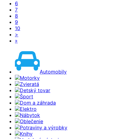
6
7
8
9
10
>
»
Automobily
Motorky
Zvieratá
Detský tovar
Šport
Dom a záhrada
Elektro
Nábytok
Oblečenie
Potraviny a výrobky
Knihy