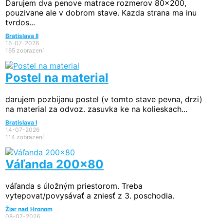
Darujem dva penove matrace rozmerov 80x200,
pouzivane ale v dobrom stave. Kazda strana ma inu
tvrdos...
Bratislava II
16-07-2026
165 zobrazení
Postel na material
darujem pozbijanu postel (v tomto stave pevna, drzi)
na material za odvoz. zasuvka ke na kolieskach...
Bratislava I
14-07-2026
114 zobrazení
Váľanda 200x80
váľanda s úložným priestorom. Treba
vytepovat/povysávať a zniesť z 3. poschodia.
Žiar nad Hronom
08-07-2026