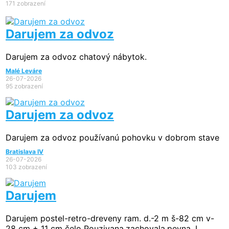
171 zobrazení
Darujem za odvoz
Darujem za odvoz chatový nábytok.
Malé Leváre
26-07-2026
95 zobrazení
Darujem za odvoz
Darujem za odvoz používanú pohovku v dobrom stave
Bratislava IV
26-07-2026
103 zobrazení
Darujem
Darujem postel-retro-dreveny ram. d.-2 m š-82 cm v-
28 cm + 11 cm čelo Pouzivana.zachovala.pevna. L...