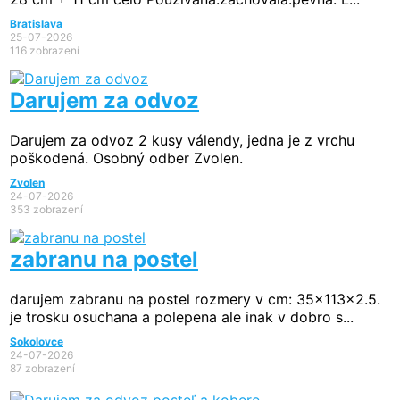
Bratislava
25-07-2026
116 zobrazení
Darujem za odvoz
Darujem za odvoz 2 kusy válendy, jedna je z vrchu
poškodená. Osobný odber Zvolen.
Zvolen
24-07-2026
353 zobrazení
zabranu na postel
darujem zabranu na postel rozmery v cm: 35x113x2.5.
je trosku osuchana a polepena ale inak v dobro s...
Sokolovce
24-07-2026
87 zobrazení