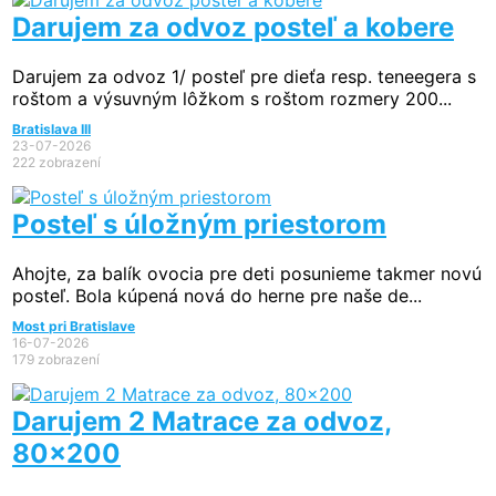
Darujem za odvoz posteľ a kobere
Darujem za odvoz 1/ posteľ pre dieťa resp. teneegera s
roštom a výsuvným lôžkom s roštom rozmery 200...
Bratislava III
23-07-2026
222 zobrazení
Posteľ s úložným priestorom
Ahojte, za balík ovocia pre deti posunieme takmer novú
posteľ. Bola kúpená nová do herne pre naše de...
Most pri Bratislave
16-07-2026
179 zobrazení
Darujem 2 Matrace za odvoz,
80x200