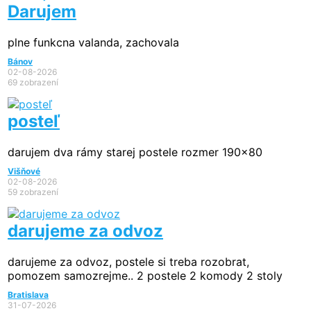
Darujem
plne funkcna valanda, zachovala
Bánov
02-08-2026
69 zobrazení
posteľ
darujem dva rámy starej postele rozmer 190x80
Višňové
02-08-2026
59 zobrazení
darujeme za odvoz
darujeme za odvoz, postele si treba rozobrat,
pomozem samozrejme.. 2 postele 2 komody 2 stoly
Bratislava
31-07-2026