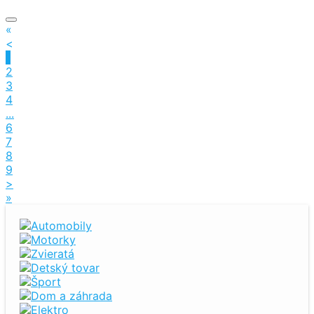
«
<
1
2
3
4
...
6
7
8
9
>
»
Automobily
Motorky
Zvieratá
Detský tovar
Šport
Dom a záhrada
Elektro