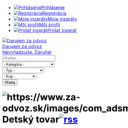
Prihlásenie
Registrácia
Moje inzeráty
Môj profil
Pridať inzerát
Darujem za odvoz
Nevyhadzujte. Darujte!
Hľadaj
Detský tovar