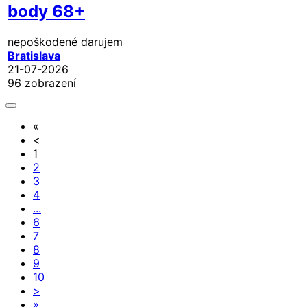
body 68+
nepoškodené darujem
Bratislava
21-07-2026
96 zobrazení
«
<
1
2
3
4
...
6
7
8
9
10
>
»