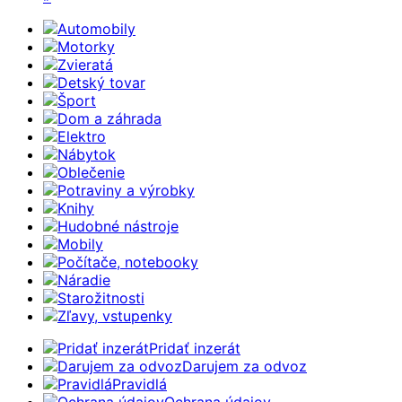
Automobily
Motorky
Zvieratá
Detský tovar
Šport
Dom a záhrada
Elektro
Nábytok
Oblečenie
Potraviny a výrobky
Knihy
Hudobné nástroje
Mobily
Počítače, notebooky
Náradie
Starožitnosti
Zľavy, vstupenky
Pridať inzerát
Darujem za odvoz
Pravidlá
Ochrana údajov