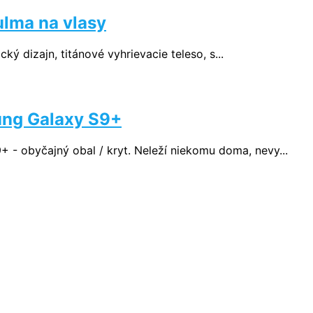
lma na vlasy
ký dizajn, titánové vyhrievacie teleso, s...
sung Galaxy S9+
obyčajný obal / kryt. Neleží niekomu doma, nevy...