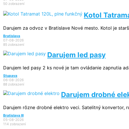
50 zobrazení
Kotol Tatram
Darujem za odvoz v Bratislave Nové mesto. Kotol je starš
Bratislava
07-08-2026
85 zobrazení
Darujem led pasy
Darujem led pasy 2 ks nové je tam ovládanie zapnutia ad
Stupava
06-08-2026
88 zobrazení
Darujem drobné ele
Darujem rôzne drobné elektro veci. Satelitný konvertor, ru
Bratislava III
05-08-2026
114 zobrazení