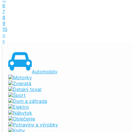
6
7
8
9
10
>
»
Automobily
Motorky
Zvieratá
Detský tovar
Šport
Dom a záhrada
Elektro
Nábytok
Oblečenie
Potraviny a výrobky
Knihy