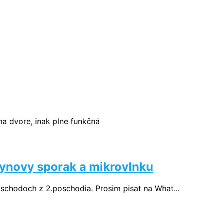
 na dvore, inak plne funkčná
ynovy sporak a mikrovlnku
 schodoch z 2.poschodia. Prosim pisat na What...