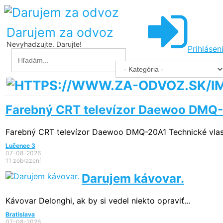
Darujem za odvoz
Nevyhadzujte. Darujte!
Prihlásen
Farebný CRT televízor Daewoo DMQ
Farebný CRT televízor Daewoo DMQ-20A1 Technické vlastno
Lučenec 3
07-08-2026
11 zobrazení
Darujem kávovar.
Kávovar Delonghi, ak by si vedel niekto opraviť...
Bratislava
07-08-2026