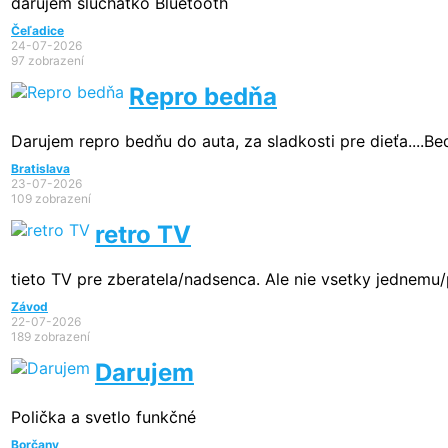
darujem sluchatko Bluetooth
Čeľadice
24-07-2026
97 zobrazení
Repro bedňa
Darujem repro bedňu do auta, za sladkosti pre dieťa....B
Bratislava
23-07-2026
109 zobrazení
retro TV
tieto TV pre zberatela/nadsenca. Ale nie vsetky jednemu
Závod
22-07-2026
189 zobrazení
Darujem
Polička a svetlo funkčné
Borčany