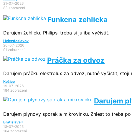
21-07-2026
83 zobrazení
Funkcna zehlicka
Darujem žehlicku Philips, treba si ju iba vyčistiť.
Hviezdoslavov
20-07-2026
91 zobrazení
Práčka za odvoz
Darujem práčku elektrolux za odvoz, nutné vyčistiť, stojí
Košice
19-07-2026
184 zobrazení
Darujem pl
Darujem plynovy sporak a mikrovlnku. Zniest to treba po
Bratislava II
18-07-2026
164 zobrazení