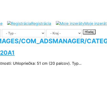
ie
Registrácia
Moje inzerá
Hľadaj
-20A1
sti: Uhlopriečka: 51 cm (20 palcov). Typ...