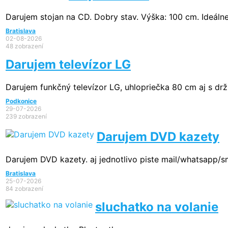
Darujem stojan na CD. Dobry stav. Výška: 100 cm. Ideálne 
Bratislava
02-08-2026
48 zobrazení
Darujem televízor LG
Darujem funkčný televízor LG, uhlopriečka 80 cm aj s dr
Podkonice
29-07-2026
239 zobrazení
Darujem DVD kazety
Darujem DVD kazety. aj jednotlivo piste mail/whatsapp/
Bratislava
25-07-2026
84 zobrazení
sluchatko na volanie