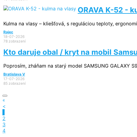
ORAVA K-52 - ku
Kulma na vlasy – kliešťová, s reguláciou teploty, ergonomic
Rajec
18-07-2026
78 zobrazení
Kto daruje obal / kryt na mobil Sam
Poprosím, zháňam na starý model SAMSUNG GALAXY S9+ - 
Bratislava V
17-07-2026
85 zobrazení
«
<
1
2
3
4
...