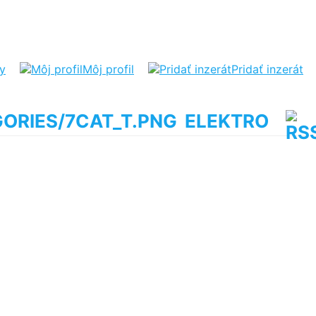
ty
Môj profil
Pridať inzerát
ELEKTRO