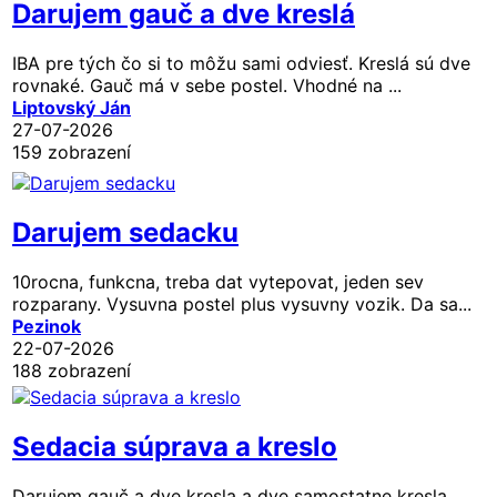
Darujem gauč a dve kreslá
IBA pre tých čo si to môžu sami odviesť. Kreslá sú dve
rovnaké. Gauč má v sebe postel. Vhodné na ...
Liptovský Ján
27-07-2026
159 zobrazení
Darujem sedacku
10rocna, funkcna, treba dat vytepovat, jeden sev
rozparany. Vysuvna postel plus vysuvny vozik. Da sa...
Pezinok
22-07-2026
188 zobrazení
Sedacia súprava a kreslo
Darujem gauč a dve kresla a dve samostatne kresla