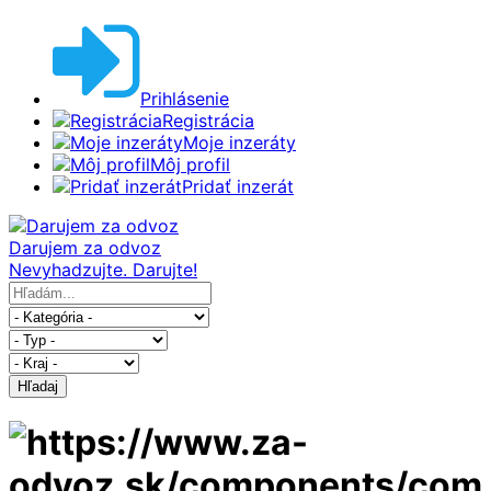
Prihlásenie
Registrácia
Moje inzeráty
Môj profil
Pridať inzerát
Darujem za odvoz
Nevyhadzujte. Darujte!
Hľadaj