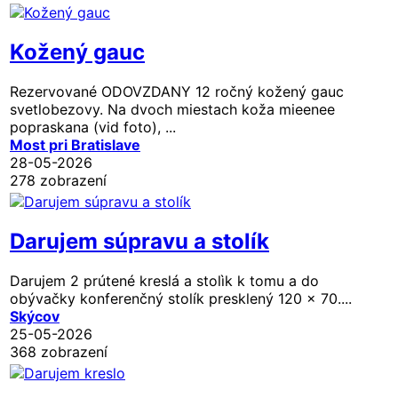
Kožený gauc
Rezervované
ODOVZDANY 12 ročný kožený gauc
svetlobezovy. Na dvoch miestach koža mieenee
popraskana (vid foto), ...
Most pri Bratislave
28-05-2026
278 zobrazení
Darujem súpravu a stolík
Darujem 2 prútené kreslá a stolìk k tomu a do
obývačky konferenčný stolík presklený 120 × 70....
Skýcov
25-05-2026
368 zobrazení