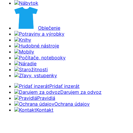
Nábytok
Oblečenie
Potraviny a výrobky
Knihy
Hudobné nástroje
Mobily
Počítače, notebooky
Náradie
Starožitnosti
Zľavy, vstupenky
Pridať inzerát
Darujem za odvoz
Pravidlá
Ochrana údajov
Kontakt