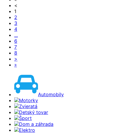
<
1
2
3
4
...
6
7
8
>
»
Automobily
Motorky
Zvieratá
Detský tovar
Šport
Dom a záhrada
Elektro