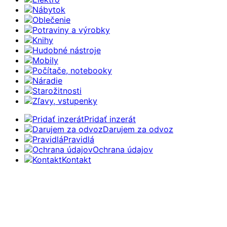
Nábytok
Oblečenie
Potraviny a výrobky
Knihy
Hudobné nástroje
Mobily
Počítače, notebooky
Náradie
Starožitnosti
Zľavy, vstupenky
Pridať inzerát
Darujem za odvoz
Pravidlá
Ochrana údajov
Kontakt