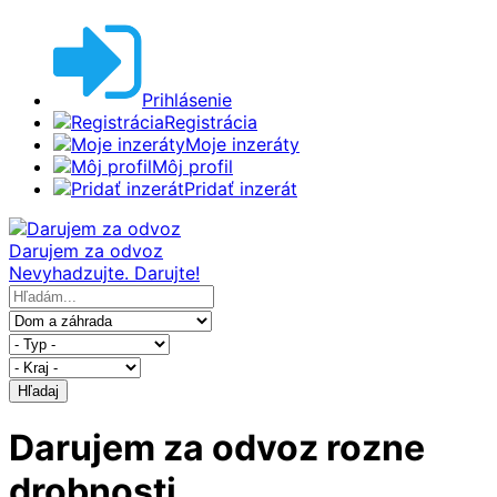
Prihlásenie
Registrácia
Moje inzeráty
Môj profil
Pridať inzerát
Darujem za odvoz
Nevyhadzujte. Darujte!
Hľadaj
Darujem za odvoz rozne
drobnosti