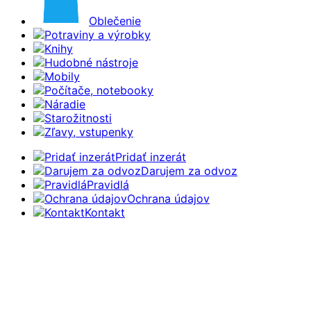
Oblečenie
Potraviny a výrobky
Knihy
Hudobné nástroje
Mobily
Počítače, notebooky
Náradie
Starožitnosti
Zľavy, vstupenky
Pridať inzerát
Darujem za odvoz
Pravidlá
Ochrana údajov
Kontakt