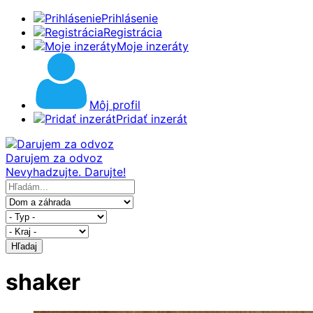
Prihlásenie
Registrácia
Moje inzeráty
Môj profil
Pridať inzerát
Darujem za odvoz
Nevyhadzujte. Darujte!
Hľadaj
shaker