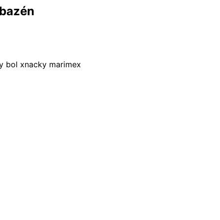
 bazén
by bol xnacky marimex