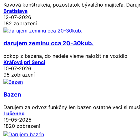
Kovová konštrukcia, pozostatok bývalého majiteľa. Daruj
Bratislava
12-07-2026
182 zobrazení
darujem zeminu cca 20-30kub.
odkop z bazéna, do nedele vieme naložiť na vozidlo
Kráľová pri Senci
10-07-2026
95 zobrazení
Bazen
Darujem za odvoz funkčný len bazen ostatné veci si musít
Lučenec
19-05-2025
1820 zobrazení