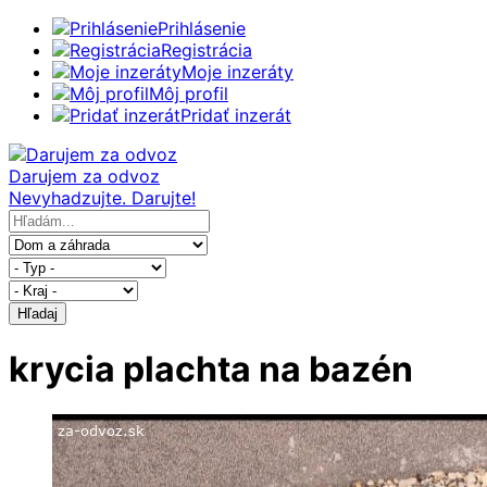
Prihlásenie
Registrácia
Moje inzeráty
Môj profil
Pridať inzerát
Darujem za odvoz
Nevyhadzujte. Darujte!
Hľadaj
krycia plachta na bazén