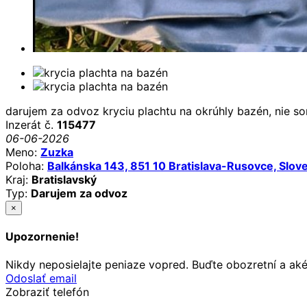
darujem za odvoz kryciu plachtu na okrúhly bazén, nie so
Inzerát č.
115477
06-06-2026
Meno:
Zuzka
Poloha:
Balkánska 143, 851 10 Bratislava-Rusovce, Slov
Kraj:
Bratislavský
Typ:
Darujem za odvoz
×
Upozornenie!
Nikdy neposielajte peniaze vopred. Buďte obozretní a ak
Odoslať email
Zobraziť telefón