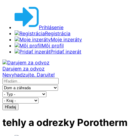
Prihlásenie
Registrácia
Moje inzeráty
Môj profil
Pridať inzerát
Darujem za odvoz
Nevyhadzujte. Darujte!
Hľadaj
tehly a odrezky Porotherm