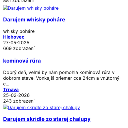
881 zobrazení
Darujem whisky poháre
whisky poháre
Hlohovec
27-05-2025
669 zobrazení
kominová rúra
Dobrý deň, veľmi by nám pomohla komínová rúra v
dobrom stave. Vonkajší priemer cca 24cm a vnútorný
c...
Trnava
25-02-2026
243 zobrazení
Darujem skridle zo starej chalupy