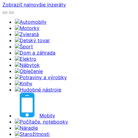
Zobraziť najnovšie inzeráty
Automobily
Motorky
Zvieratá
Detský tovar
Šport
Dom a záhrada
Elektro
Nábytok
Oblečenie
Potraviny a výrobky
Knihy
Hudobné nástroje
Mobily
Počítače, notebooky
Náradie
Starožitnosti