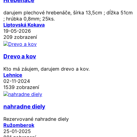
Hrebenáče
darujem plechové hrebenáče, šírka 13,5cm ; dĺžka 51cm
; hrúbka 0,8mm; 25ks.
Liptovská Kokava
19-05-2026
209 zobrazení
Drevo a kov
Kto má záujem, darujem drevo a kov.
Lehnice
02-11-2024
1539 zobrazení
nahradne diely
Rezervované
nahradne diely
Ružomberok
25-01-2025