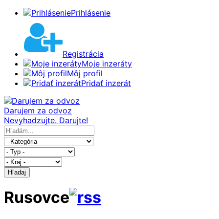
Prihlásenie
Registrácia
Moje inzeráty
Môj profil
Pridať inzerát
Darujem za odvoz
Nevyhadzujte. Darujte!
Hľadaj
Rusovce