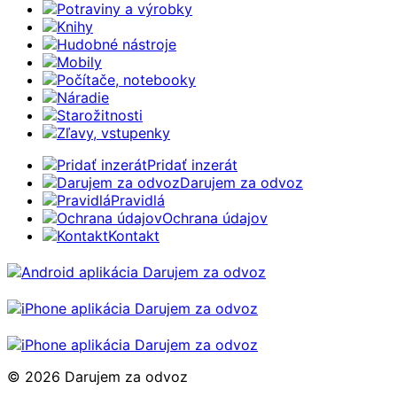
Potraviny a výrobky
Knihy
Hudobné nástroje
Mobily
Počítače, notebooky
Náradie
Starožitnosti
Zľavy, vstupenky
Pridať inzerát
Darujem za odvoz
Pravidlá
Ochrana údajov
Kontakt
© 2026 Darujem za odvoz