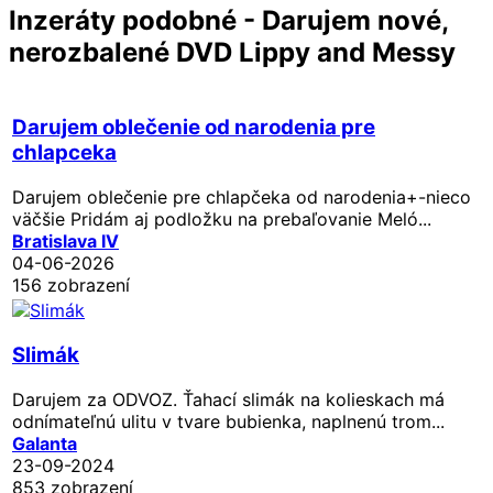
Inzeráty podobné - Darujem nové,
nerozbalené DVD Lippy and Messy
Darujem oblečenie od narodenia pre
chlapceka
Darujem oblečenie pre chlapčeka od narodenia+-nieco
väčšie Pridám aj podložku na prebaľovanie Meló...
Bratislava IV
04-06-2026
156 zobrazení
Slimák
Darujem za ODVOZ. Ťahací slimák na kolieskach má
odnímateľnú ulitu v tvare bubienka, naplnenú trom...
Galanta
23-09-2024
853 zobrazení