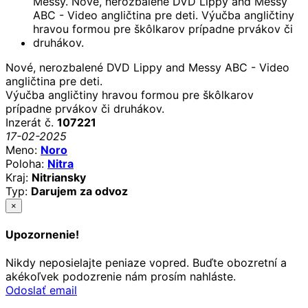
Nové, nerozbalené DVD Lippy and Messy ABC - Video
angličtina pre deti.
Výučba angličtiny hravou formou pre škôlkarov
prípadne prvákov či druhákov.
Inzerát č.
107221
17-02-2025
Meno:
Noro
Poloha:
Nitra
Kraj:
Nitriansky
Typ:
Darujem za odvoz
×
Upozornenie!
Nikdy neposielajte peniaze vopred. Buďte obozretní a
akékoľvek podozrenie nám prosím nahláste.
Odoslať email