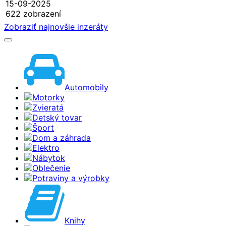
15-09-2025
622 zobrazení
Zobraziť najnovšie inzeráty
Automobily
Motorky
Zvieratá
Detský tovar
Šport
Dom a záhrada
Elektro
Nábytok
Oblečenie
Potraviny a výrobky
Knihy