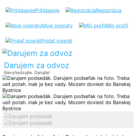
DARUJEM
Prihlásenie
Registrácia
PODSEDÁK
Moje inzeráty
Môj profil
Pridať inzerát
Darujem za odvoz
Nevyhadzujte. Darujte!