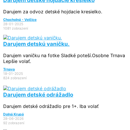
Darujem detské hojdacie kresielko
Darujem za odvoz detské hojdacie kresielko.
Chocholná - Velčice
28-01-2025
1081 zobrazení
Darujem detskú vaničku.
Darujem vaničku na fotke Sladké poteší.Osobne Trnava
Lepšie volať.
Trnava
18-01-2025
824 zobrazení
Darujem detské odrážadlo
Darujem detské odrážadlo pre 1+. Iba volať
Dolná Krupá
28-06-2026
92 zobrazení