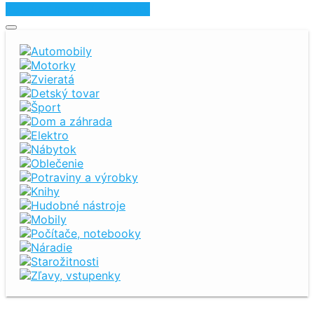
Zobraziť najnovšie inzeráty
Automobily
Motorky
Zvieratá
Detský tovar
Šport
Dom a záhrada
Elektro
Nábytok
Oblečenie
Potraviny a výrobky
Knihy
Hudobné nástroje
Mobily
Počítače, notebooky
Náradie
Starožitnosti
Zľavy, vstupenky