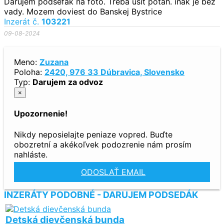
Darujem podsefak na foto. Treba usit potah. inak je bez
vady. Mozem doviest do Banskej Bystrice
Inzerát č.
103221
09-08-2024
Meno:
Zuzana
Poloha:
2420, 976 33 Dúbravica, Slovensko
Typ:
Darujem za odvoz
×
Upozornenie!
Nikdy neposielajte peniaze vopred. Buďte
obozretní a akékoľvek podozrenie nám prosím
nahláste.
ODOSLAŤ EMAIL
INZERÁTY PODOBNÉ - DARUJEM PODSEDÁK
Detská dievčenská bunda