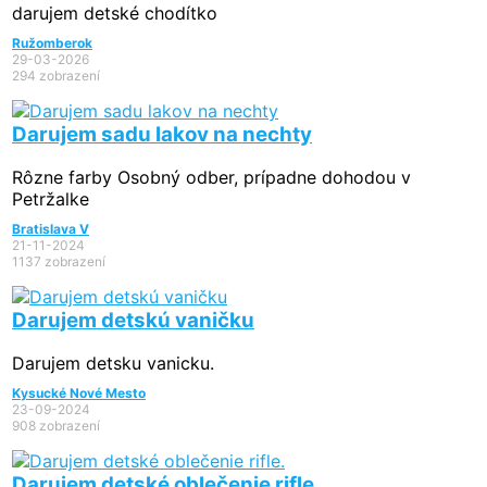
darujem detské chodítko
Ružomberok
29-03-2026
294 zobrazení
Darujem sadu lakov na nechty
Rôzne farby Osobný odber, prípadne dohodou v
Petržalke
Bratislava V
21-11-2024
1137 zobrazení
Darujem detskú vaničku
Darujem detsku vanicku.
Kysucké Nové Mesto
23-09-2024
908 zobrazení
Darujem detské oblečenie rifle.