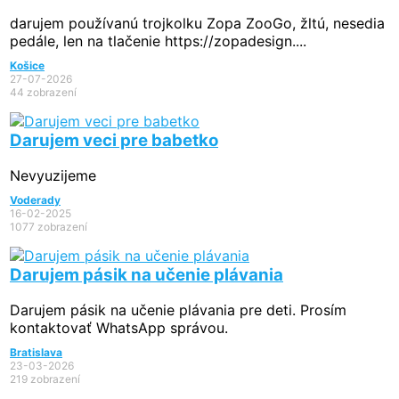
darujem používanú trojkolku Zopa ZooGo, žltú, nesedia
pedále, len na tlačenie https://zopadesign....
Košice
27-07-2026
44 zobrazení
Darujem veci pre babetko
Nevyuzijeme
Voderady
16-02-2025
1077 zobrazení
Darujem pásik na učenie plávania
Darujem pásik na učenie plávania pre deti. Prosím
kontaktovať WhatsApp správou.
Bratislava
23-03-2026
219 zobrazení