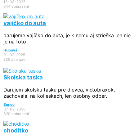
13-03-2025
644 zobrazení
vajíčko do auta
darujeme vajíčko do auta, je k nemu aj strieška len nie
je na foto
Hubová
01-02-2025
839 zobrazení
Skolska taska
Darujem skolsku tasku pre dievca, vid.obraxok,
zachovala, na kolieskach, len osobny odber.
Senec
07-02-2026
320 zobrazení
chodítko