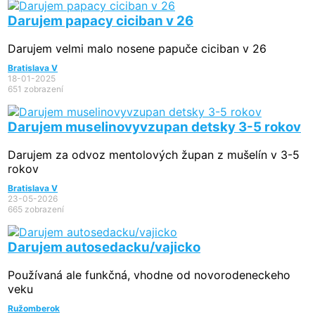
Darujem papacy ciciban v 26
Darujem velmi malo nosene papuče ciciban v 26
Bratislava V
18-01-2025
651 zobrazení
Darujem muselinovyvzupan detsky 3-5 rokov
Darujem za odvoz mentolových župan z mušelín v 3-5
rokov
Bratislava V
23-05-2026
665 zobrazení
Darujem autosedacku/vajicko
Používaná ale funkčná, vhodne od novorodeneckeho
veku
Ružomberok