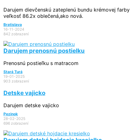
Darujem dievčenskú zateplenú bundu krémovej farby
veľkosť 86.2x oblečená,ako nová.
Bratislava
16-11-2024
842 zobrazení
Darujem prenosnú postielku
Prenosnú postieľku s matracom
Stará Turá
19-01-2025
903 zobrazení
Detske vajicko
Darujem detske vajicko
Pezinok
28-02-2025
696 zobrazení