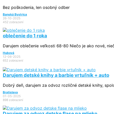
Bez poškodenia, len osobný odber
Banská Bystrica
26-10-2025
452 zobrazení
oblečenie do 1 roka
Darujem oblečenie veľkosti 68-80 Niečo je ako nové, niečo
Hubová
12-06-2025
652 zobrazení
Darujem detské knihy a barbie vrtuľník + auto
Dobrý deň, darujem za odvoz rozličné detské knihy, spoloč
Bratislava
01-05-2025
898 zobrazení
Darujem za odvoz detske flase na mlieko