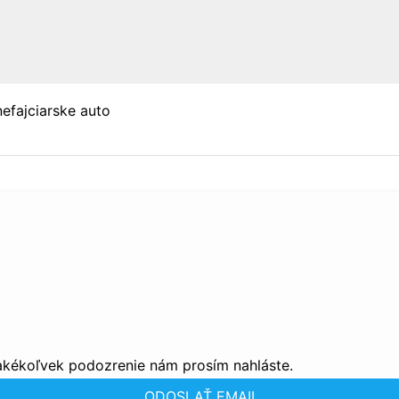
nefajciarske auto
 akékoľvek podozrenie nám prosím nahláste.
ODOSLAŤ EMAIL