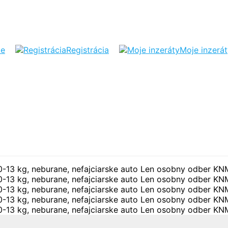
ie
Registrácia
Moje inzerá