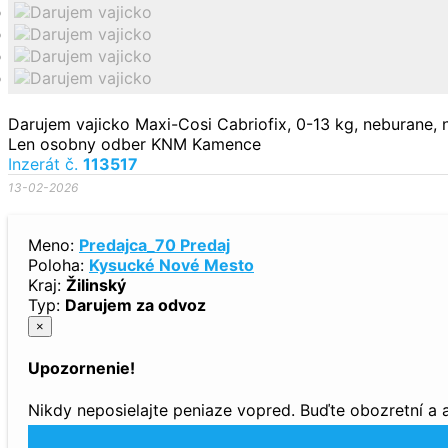
Darujem vajicko Maxi-Cosi Cabriofix, 0-13 kg, neburane, 
Len osobny odber KNM Kamence
Inzerát č.
113517
13-02-2026
Meno:
Predajca_70 Predaj
Poloha:
Kysucké Nové Mesto
Kraj:
Žilinský
Typ:
Darujem za odvoz
×
Upozornenie!
Nikdy neposielajte peniaze vopred. Buďte obozretní a