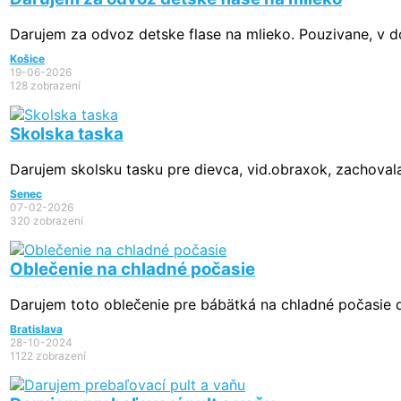
Darujem za odvoz detske flase na mlieko. Pouzivane, v 
Košice
19-06-2026
128 zobrazení
Skolska taska
Darujem skolsku tasku pre dievca, vid.obraxok, zachovala
Senec
07-02-2026
320 zobrazení
Oblečenie na chladné počasie
Darujem toto oblečenie pre bábätká na chladné počasie do
Bratislava
28-10-2024
1122 zobrazení