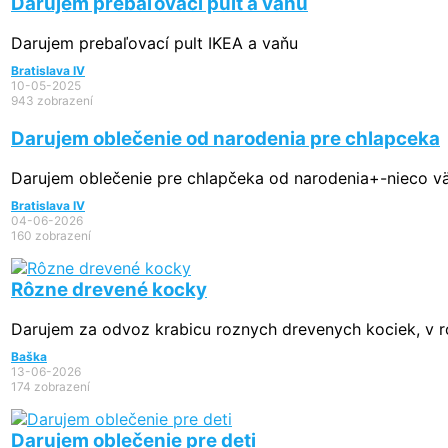
Darujem prebaľovací pult a vaňu
Darujem prebaľovací pult IKEA a vaňu
Bratislava IV
10-05-2025
943 zobrazení
Darujem oblečenie od narodenia pre chlapceka
Darujem oblečenie pre chlapčeka od narodenia+-nieco vä
Bratislava IV
04-06-2026
160 zobrazení
Rôzne drevené kocky
Darujem za odvoz krabicu roznych drevenych kociek, v r
Baška
13-06-2026
174 zobrazení
Darujem oblečenie pre deti