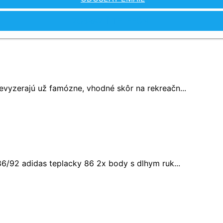
ZOBRAZIŤ TELEFÓN
evyzerajú už famózne, vhodné skôr na rekreačn...
86/92 adidas teplacky 86 2x body s dlhym ruk...