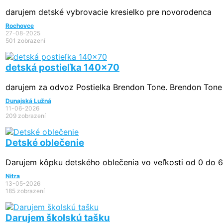
darujem detské vybrovacie kresielko pre novorodenca
Rochovce
27-08-2025
501 zobrazení
detská postieľka 140x70
darujem za odvoz Postielka Brendon Tone. Brendon Tone
Dunajská Lužná
11-06-2026
209 zobrazení
Detské oblečenie
Darujem kôpku detského oblečenia vo veľkosti od 0 do 6 
Nitra
13-05-2026
185 zobrazení
Darujem školskú tašku