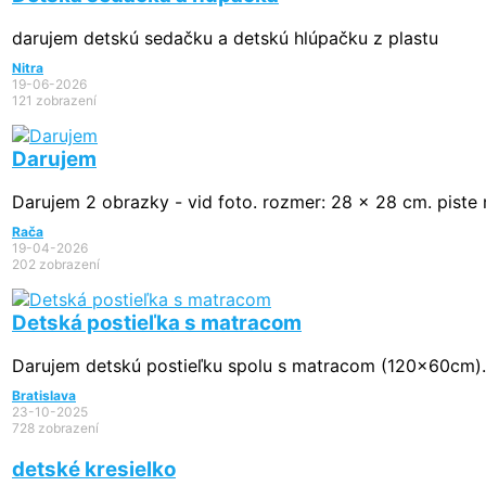
darujem detskú sedačku a detskú hlúpačku z plastu
Nitra
19-06-2026
121 zobrazení
Darujem
Darujem 2 obrazky - vid foto. rozmer: 28 x 28 cm. piste 
Rača
19-04-2026
202 zobrazení
Detská postieľka s matracom
Darujem detskú postieľku spolu s matracom (120x60cm). D
Bratislava
23-10-2025
728 zobrazení
detské kresielko