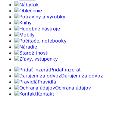
Nábytok
Oblečenie
Potraviny a výrobky
Knihy
Hudobné nástroje
Mobily
Počítače, notebooky
Náradie
Starožitnosti
Zľavy, vstupenky
Pridať inzerát
Darujem za odvoz
Pravidlá
Ochrana údajov
Kontakt