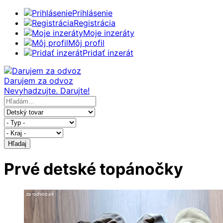
Prihlásenie
Registrácia
Moje inzeráty
Môj profil
Pridať inzerát
Darujem za odvoz
Nevyhadzujte. Darujte!
Hľadaj
Prvé detské topánočky