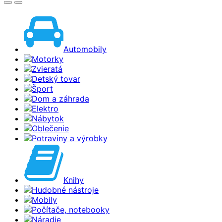
Automobily
Motorky
Zvieratá
Detský tovar
Šport
Dom a záhrada
Elektro
Nábytok
Oblečenie
Potraviny a výrobky
Knihy
Hudobné nástroje
Mobily
Počítače, notebooky
Náradie