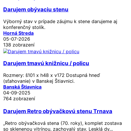
Darujem obývaciu stenu
Výborný stav v prípade záujmu k stene darujeme aj
konferenčný stolík.
Horná Streda
05-07-2026
138 zobrazení
Darujem tmavú knižnicu / policu
Rozmery: š101 x h48 x v172 Dostupná hneď
(sťahovanie) v Banskej Štiavnici.
Banská Štiavnica
04-09-2025
764 zobrazení
Darujem Retro obývačkovú stenu Trnava
„Retro obývačková stena (70. roky), komplet zostava
so sklenenou vitrínou, zachovalý stav. Lesklá dy...