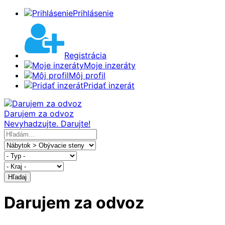
Prihlásenie
Registrácia
Moje inzeráty
Môj profil
Pridať inzerát
Darujem za odvoz
Nevyhadzujte. Darujte!
Hľadaj
Darujem za odvoz