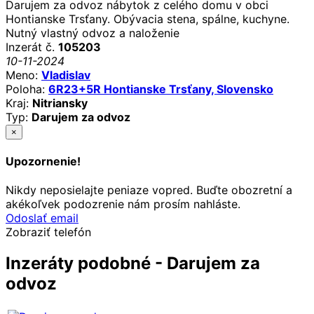
Darujem za odvoz nábytok z celého domu v obci
Hontianske Trsťany. Obývacia stena, spálne, kuchyne.
Nutný vlastný odvoz a naloženie
Inzerát č.
105203
10-11-2024
Meno:
Vladislav
Poloha:
6R23+5R Hontianske Trsťany, Slovensko
Kraj:
Nitriansky
Typ:
Darujem za odvoz
×
Upozornenie!
Nikdy neposielajte peniaze vopred. Buďte obozretní a
akékoľvek podozrenie nám prosím nahláste.
Odoslať email
Zobraziť telefón
Inzeráty podobné - Darujem za
odvoz