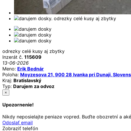
odrezky celé kusy aj zbytky
Inzerát č.
115609
13-06-2026
Meno:
Erik Bednár
Poloha:
Moyzesova 21, 900 28 Ivanka pri Dunaji, Sloven
Kraj:
Bratislavský
Typ:
Darujem za odvoz
×
Upozornenie!
Nikdy neposielajte peniaze vopred. Buďte obozretní a ak
Odoslať email
Zobraziť telefón