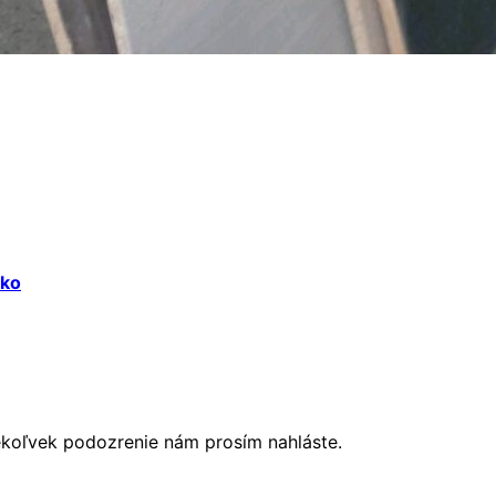
sko
ékoľvek podozrenie nám prosím nahláste.