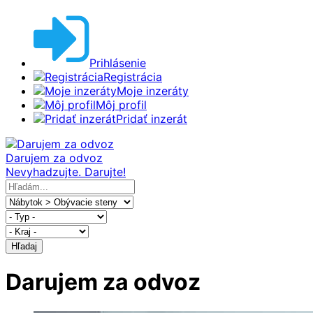
Prihlásenie
Registrácia
Moje inzeráty
Môj profil
Pridať inzerát
Darujem za odvoz
Nevyhadzujte. Darujte!
Hľadaj
Darujem za odvoz