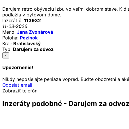
Darujem retro obývaciu izbu vo veľmi dobrom stave. K dis
podlažia v bytovom dome.
Inzerát č.
113932
11-03-2026
Meno:
Jana Zvonárová
Poloha:
Pezinok
Kraj:
Bratislavský
Typ:
Darujem za odvoz
×
Upozornenie!
Nikdy neposielajte peniaze vopred. Buďte obozretní a ak
Odoslať email
Zobraziť telefón
Inzeráty podobné - Darujem za odvo