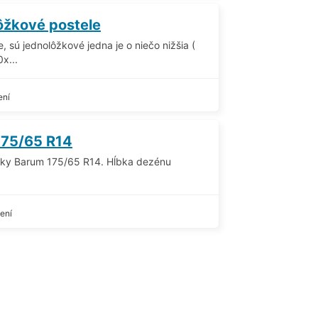
ôžkové postele
 sú jednolôžkové jedna je o niečo nižšia (
x...
ení
175/65 R14
ky Barum 175/65 R14. Hĺbka dezénu
ení