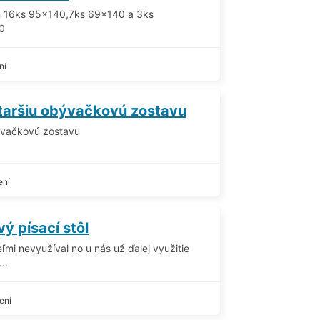
en 16ks 95x140,7ks 69x140 a 3ks
60
ní
taršiu obývačkovú zostavu
ývačkovú zostavu
ení
ý písací stôl
ľmi nevyužíval no u nás už ďalej využitie
..
ení