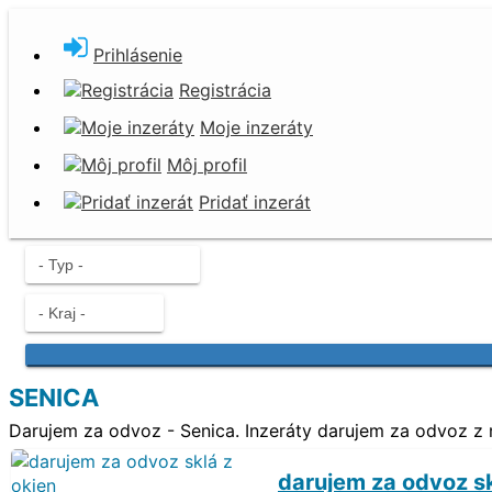
Prihlásenie
Darujem za odvoz
Registrácia
Nevyhadzujte. Darujte!
Moje inzeráty
Môj profil
Pridať inzerát
SENICA
Darujem za odvoz - Senica. Inzeráty darujem za odvoz z 
darujem za odvoz sk