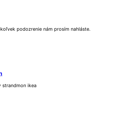
ékoľvek podozrenie nám prosím nahláste.
n
y strandmon ikea