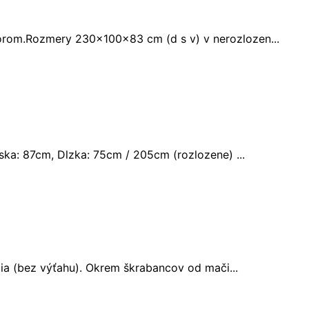
orom.Rozmery 230x100x83 cm (d s v) v nerozlozen...
ka: 87cm, Dlzka: 75cm / 205cm (rozlozene) ...
dia (bez výťahu). Okrem škrabancov od mači...