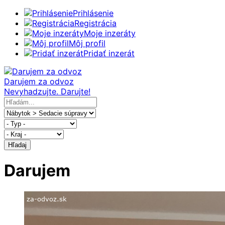
Prihlásenie
Registrácia
Moje inzeráty
Môj profil
Pridať inzerát
Darujem za odvoz
Nevyhadzujte. Darujte!
Hľadaj
Darujem