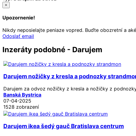
×
Upozornenie!
Nikdy neposielajte peniaze vopred. Buďte obozretní a ak
Odoslať email
Inzeráty podobné - Darujem
Darujem nožičky z kresla a podnozky strandmo
Darujem za odvoz nožičky z kresla a nožičky z podnozk
Banská Bystrica
07-04-2025
1528 zobrazení
Darujem ikea šedý gauč Bratislava centrum