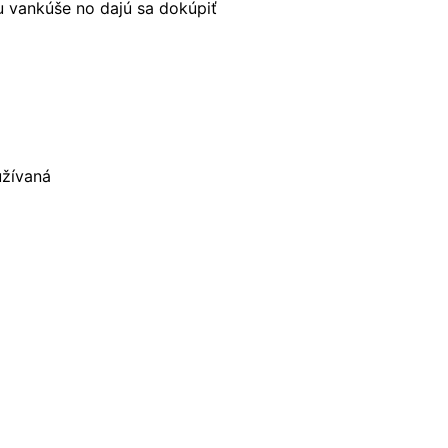
u vankúše no dajú sa dokúpiť
užívaná