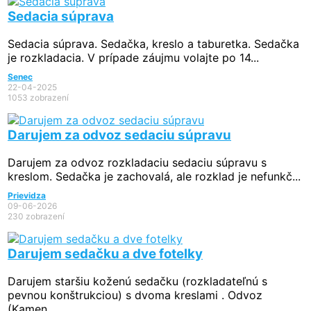
Sedacia súprava
Sedacia súprava. Sedačka, kreslo a taburetka. Sedačka
je rozkladacia. V prípade záujmu volajte po 14...
Senec
22-04-2025
1053 zobrazení
Darujem za odvoz sedaciu súpravu
Darujem za odvoz rozkladaciu sedaciu súpravu s
kreslom. Sedačka je zachovalá, ale rozklad je nefunkč...
Prievidza
09-06-2026
230 zobrazení
Darujem sedačku a dve fotelky
Darujem staršiu koženú sedačku (rozkladateľnú s
pevnou konštrukciou) s dvoma kreslami . Odvoz
(Kamen...