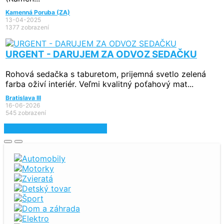
Kamenná Poruba (ZA)
13-04-2025
1377 zobrazení
URGENT - DARUJEM ZA ODVOZ SEDAČKU
Rohová sedačka s taburetom, prijemná svetlo zelená
farba oživí interiér. Veľmi kvalitný poťahový mat...
Bratislava III
16-06-2026
545 zobrazení
Zobraziť najnovšie inzeráty
Automobily
Motorky
Zvieratá
Detský tovar
Šport
Dom a záhrada
Elektro