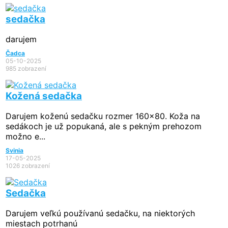
sedačka
darujem
Čadca
05-10-2025
985 zobrazení
Kožená sedačka
Darujem koženú sedačku rozmer 160x80. Koža na
sedákoch je už popukaná, ale s pekným prehozom
možno e...
Svinia
17-05-2025
1026 zobrazení
Sedačka
Darujem veľkú používanú sedačku, na niektorých
miestach potrhanú