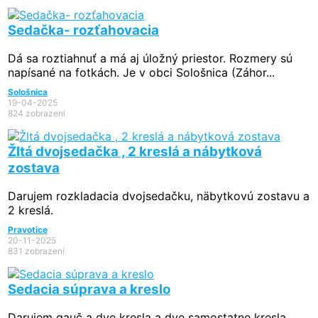
Sedačka- rozťahovacia
Dá sa roztiahnuť a má aj úložný priestor. Rozmery sú
napísané na fotkách. Je v obci Sološnica (Záhor...
Sološnica
19-04-2025
824 zobrazení
Žltá dvojsedačka , 2 kreslá a nábytková
zostava
Darujem rozkladacia dvojsedačku, näbytkovú zostavu a
2 kreslá.
Pravotice
20-11-2025
831 zobrazení
Sedacia súprava a kreslo
Darujem gauč a dve kresla a dve samostatne kresla