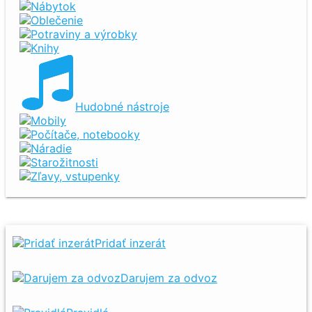
Nábytok
Oblečenie
Potraviny a výrobky
Knihy
Hudobné nástroje
Mobily
Počítače, notebooky
Náradie
Starožitnosti
Zľavy, vstupenky
Pridať inzerát
Darujem za odvoz