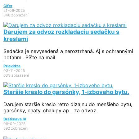
Cífer
21-06-2025
848 zobrazení
Darujem za odvoz rozkladaciu sedačku s
kreslami
Sedačka je nevysedená a neroztrhaná. Aj s ochrannými
poťahmi. Píšte na mail.
Prievidza
03-11-2025
633 zobrazení
Staršie kreslo do garsónky, 1-izboveho bytu.
Darujem staršie kreslo retro dizajnu do menšieho bytu,
garsónky, chaty, chalupy ap... za odvoz.
Bratislava IV
09-09-2025
592 zobrazení