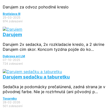
Darujem za odvoz pohodlné kreslo
Bratislava III
25-03-2025
974 zobrazení
Darujem
Darujem 2x sedacka, 2x rozkladacie kreslo, a 2 skrine
Darujem cim skor. Koncom tyzdna pojde do ko...
Dubrava pri LM
07-10-2025
724 zobrazení
Darujem sedačku a taburetku
Sedačka je podomácky prečalúnená, zadná strana je v
pôvodnej farbe. Nie je roztrhnutá (ani pôvodný p...
Tovarníky
28-02-2026
501 zobrazení