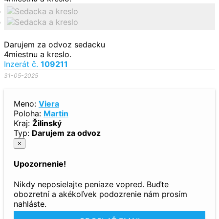
Darujem za odvoz sedacku
4miestnu a kreslo.
Inzerát č.
109211
31-05-2025
Meno:
Viera
Poloha:
Martin
Kraj:
Žilinský
Typ:
Darujem za odvoz
×
Upozornenie!
Nikdy neposielajte peniaze vopred. Buďte
obozretní a akékoľvek podozrenie nám prosím
nahláste.