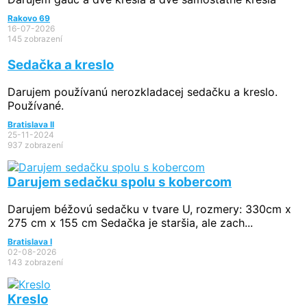
Rakovo 69
16-07-2026
145 zobrazení
Sedačka a kreslo
Darujem používanú nerozkladacej sedačku a kreslo.
Používané.
Bratislava II
25-11-2024
937 zobrazení
Darujem sedačku spolu s kobercom
Darujem béžovú sedačku v tvare U, rozmery: 330cm x
275 cm x 155 cm Sedačka je staršia, ale zach...
Bratislava I
02-08-2026
143 zobrazení
Kreslo