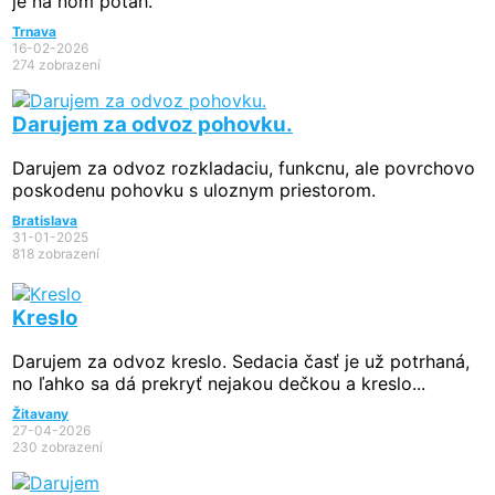
je na ňom poťah.
Trnava
16-02-2026
274 zobrazení
Darujem za odvoz pohovku.
Darujem za odvoz rozkladaciu, funkcnu, ale povrchovo
poskodenu pohovku s uloznym priestorom.
Bratislava
31-01-2025
818 zobrazení
Kreslo
Darujem za odvoz kreslo. Sedacia časť je už potrhaná,
no ľahko sa dá prekryť nejakou dečkou a kreslo...
Žitavany
27-04-2026
230 zobrazení