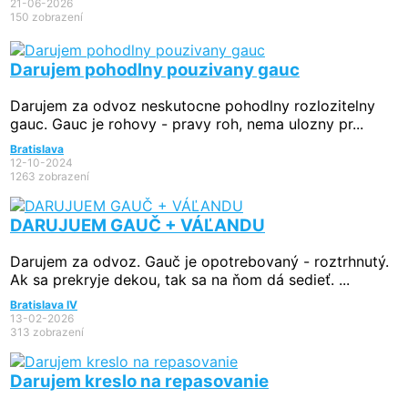
21-06-2026
150 zobrazení
Darujem pohodlny pouzivany gauc
Darujem za odvoz neskutocne pohodlny rozlozitelny
gauc. Gauc je rohovy - pravy roh, nema ulozny pr...
Bratislava
12-10-2024
1263 zobrazení
DARUJUEM GAUČ + VÁĽANDU
Darujem za odvoz. Gauč je opotrebovaný - roztrhnutý.
Ak sa prekryje dekou, tak sa na ňom dá sedieť. ...
Bratislava IV
13-02-2026
313 zobrazení
Darujem kreslo na repasovanie