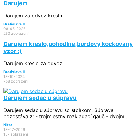
Darujem
Darujem za odvoz kreslo.
Bratislava II
08-05-2026
253 zobrazení
Darujem kreslo,pohodlne,bordovy kockovany
vzor :)
Darujem kreslo za odvoz
Bratislava II
18-10-2024
758 zobrazení
Darujem sedaciu súpravu
Darujem sedaciu súpravu so stolíkom. Súprava
pozostáva z: - trojmiestny rozkladací gauč - dvojmi...
Nitra
18-07-2026
157 zobrazení