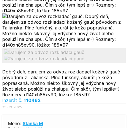
Dobrý deň, darujem za odvoz rozkladací kožený gauč
pôvodom z Talianska. Plne funkčný, akurát je koža
popraskaná. Možno niekto šikovný jej vdýchne nový
život alebo poslúži na chalupu. Čím skôr, tým lepšie:-)
Rozmery: d140xh85xv90, lôžko: 185x97
Inzerát č.
110462
11-08-2025
Meno:
Stanka M