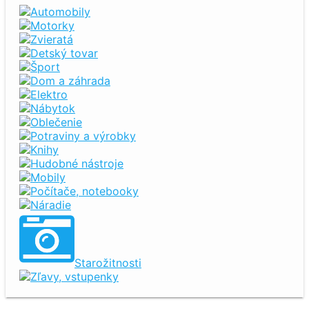
Automobily
Motorky
Zvieratá
Detský tovar
Šport
Dom a záhrada
Elektro
Nábytok
Oblečenie
Potraviny a výrobky
Knihy
Hudobné nástroje
Mobily
Počítače, notebooky
Náradie
Starožitnosti
Zľavy, vstupenky