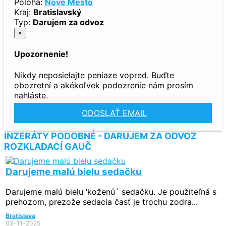
Poloha:
Nové Mesto
Kraj:
Bratislavský
Typ:
Darujem za odvoz
×
Upozornenie!
Nikdy neposielajte peniaze vopred. Buďte
obozretní a akékoľvek podozrenie nám prosím
nahláste.
ODOSLAŤ EMAIL
INZERÁTY PODOBNÉ - DARUJEM ZA ODVOZ
ROZKLADACÍ GAUČ
Darujeme malú bielu sedačku
Darujeme malú bielu ‘koženú´ sedačku. Je použiteľná s
prehozom, prezože sedacia časť je trochu zodra...
Bratislava
03-11-2025