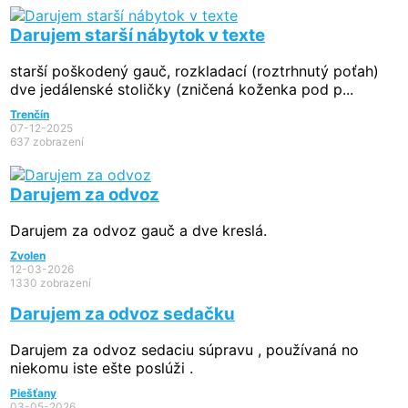
Darujem starší nábytok v texte
starší poškodený gauč, rozkladací (roztrhnutý poťah)
dve jedálenské stoličky (zničená koženka pod p...
Trenčín
07-12-2025
637 zobrazení
Darujem za odvoz
Darujem za odvoz gauč a dve kreslá.
Zvolen
12-03-2026
1330 zobrazení
Darujem za odvoz sedačku
Darujem za odvoz sedaciu súpravu , používaná no
niekomu iste ešte poslúži .
Piešťany
03-05-2026