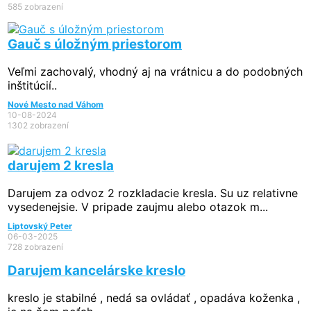
585 zobrazení
Gauč s úložným priestorom
Veľmi zachovalý, vhodný aj na vrátnicu a do podobných
inštitúcií..
Nové Mesto nad Váhom
10-08-2024
1302 zobrazení
darujem 2 kresla
Darujem za odvoz 2 rozkladacie kresla. Su uz relativne
vysedenejsie. V pripade zaujmu alebo otazok m...
Liptovský Peter
06-03-2025
728 zobrazení
Darujem kancelárske kreslo
kreslo je stabilné , nedá sa ovládať , opadáva koženka ,