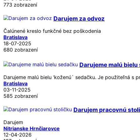
773 zobrazení
Darujem za odvoz
Čalúnené kreslo funkčné bez poškodenia
Bratislava
18-07-2025
680 zobrazení
Darujeme malú bielu
Darujeme malú bielu ‘koženú´ sedačku. Je použiteľná s p
Bratislava
03-11-2025
585 zobrazení
Darujem pracovnú stol
Darujem
Nitrianske Hrnčiarovce
12-04-2026