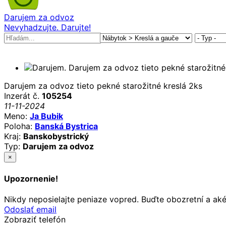
Darujem za odvoz
Nevyhadzujte. Darujte!
Darujem za odvoz tieto pekné starožitné kreslá 2ks
Inzerát č.
105254
11-11-2024
Meno:
Ja Bubik
Poloha:
Banská Bystrica
Kraj:
Banskobystrický
Typ:
Darujem za odvoz
×
Upozornenie!
Nikdy neposielajte peniaze vopred. Buďte obozretní a ak
Odoslať email
Zobraziť telefón