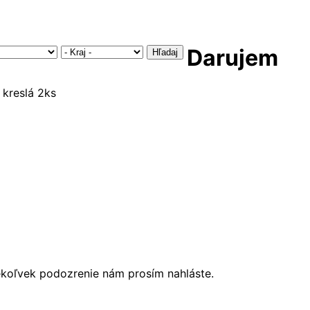
Darujem
Hľadaj
ékoľvek podozrenie nám prosím nahláste.