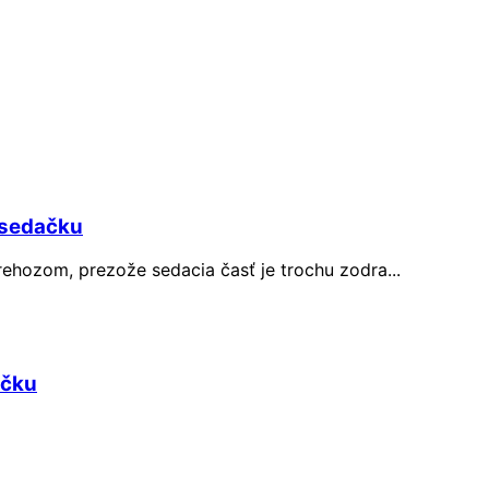
 sedačku
rehozom, prezože sedacia časť je trochu zodra...
ičku