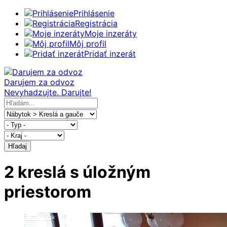
Prihlásenie
Registrácia
Moje inzeráty
Môj profil
Pridať inzerát
Darujem za odvoz
Nevyhadzujte. Darujte!
Hľadaj
2 kreslá s úložným
priestorom