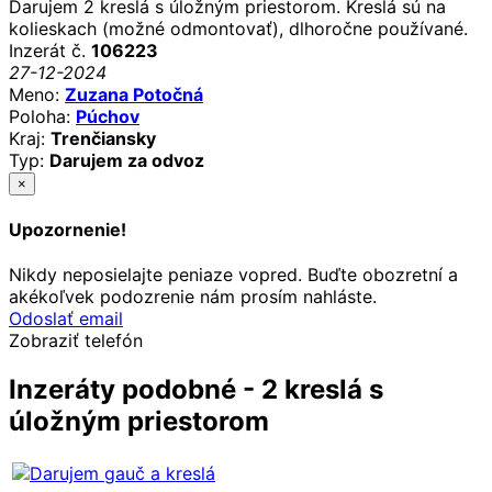
Darujem 2 kreslá s úložným priestorom. Kreslá sú na
kolieskach (možné odmontovať), dlhoročne používané.
Inzerát č.
106223
27-12-2024
Meno:
Zuzana Potočná
Poloha:
Púchov
Kraj:
Trenčiansky
Typ:
Darujem za odvoz
×
Upozornenie!
Nikdy neposielajte peniaze vopred. Buďte obozretní a
akékoľvek podozrenie nám prosím nahláste.
Odoslať email
Zobraziť telefón
Inzeráty podobné - 2 kreslá s
úložným priestorom