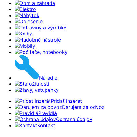
Dom a záhrada
Elektro
Nábytok
Oblečenie
Potraviny a výrobky
Knihy
Hudobné nástroje
Mobily
Počítače, notebooky
Náradie
Starožitnosti
Zľavy, vstupenky
Pridať inzerát
Darujem za odvoz
Pravidlá
Ochrana údajov
Kontakt