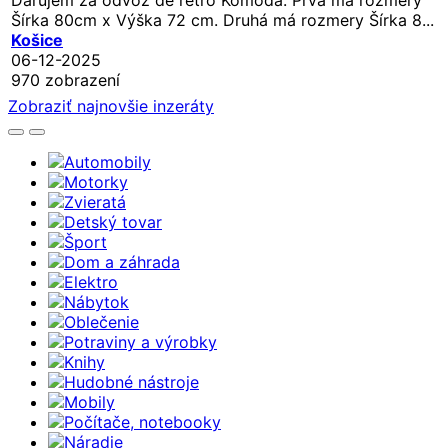
Šírka 80cm x Výška 72 cm. Druhá má rozmery Šírka 8...
Košice
06-12-2025
970 zobrazení
Zobraziť najnovšie inzeráty
Automobily
Motorky
Zvieratá
Detský tovar
Šport
Dom a záhrada
Elektro
Nábytok
Oblečenie
Potraviny a výrobky
Knihy
Hudobné nástroje
Mobily
Počítače, notebooky
Náradie