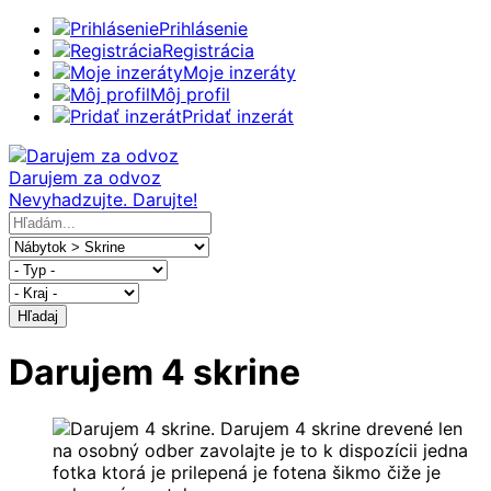
Prihlásenie
Registrácia
Moje inzeráty
Môj profil
Pridať inzerát
Darujem za odvoz
Nevyhadzujte. Darujte!
Hľadaj
Darujem 4 skrine