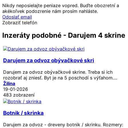
Nikdy neposielajte peniaze vopred. Buďte obozretní a
akékoľvek podozrenie nám prosím nahláste.
Odoslať email
Zobraziť telefón
Inzeráty podobné - Darujem 4 skrine
Darujem za odvoz obývačkové skri
Darujem za odvoz obývačkové skrine. Treba si ich
rozobrať aj zniesť. Byt je na 5 poschodí s výťahom....
Žilina
19-01-2026
483 zobrazení
Botnik / skrinka
Darujem za odvoz - dreveny botnik / skrinku. Rozmery: