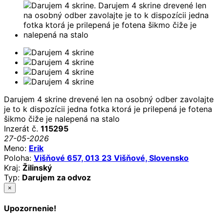
Darujem 4 skrine drevené len na osobný odber zavolajte
je to k dispozícii jedna fotka ktorá je prilepená je fotena
šikmo čiže je nalepená na stalo
Inzerát č.
115295
27-05-2026
Meno:
Erik
Poloha:
Višňové 657, 013 23 Višňové, Slovensko
Kraj:
Žilinský
Typ:
Darujem za odvoz
×
Upozornenie!