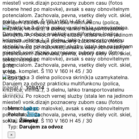
Darujem za odvoz prakticku multifunkcnu (polica,
kniznica, vitrina..), 3 dielnu, lahko transportovatelnu
skrin(k)u. Po rokoch vernej sluzby (stala len na jedinom
mieste!) vonk.dizajn poznaceny zubom casu (fotos
robene hned po malovke), avsak s easy obnovitelnym
potencialom. Zachovala, pevna, vsetky diely vcit. skiel,
sokla.. komplet.
Š 110
V 160
H 45 / 30
Inzerát č.
109414
15-06-2025
Meno:
Lubaz
Poloha:
Žilina
Kraj:
Žilinský
Typ:
Darujem za odvoz
×