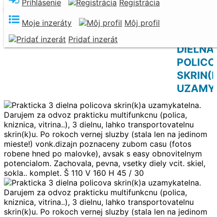
Prihlásenie
Registrácia
Darujem za odvoz
Nevyhadzujte. Darujte!
PRAKTI
Moje inzeráty
Môj profil
3
Pridať inzerát
DIELNA
POLICO
SKRIN(
UZAMY