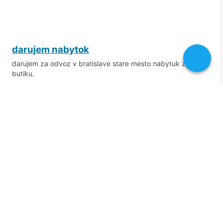
darujem nabytok
darujem za odvoz v bratislave stare mesto nabytuk z
butiku.
Bratislava I
23-06-2025
1376 zobrazení