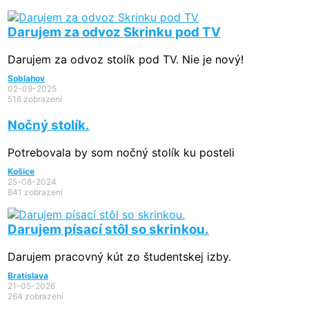
Darujem za odvoz Skrinku pod TV
Darujem za odvoz stolík pod TV. Nie je nový!
Soblahov
02-09-2025
516 zobrazení
Nočný stolík.
Potrebovala by som nočný stolík ku posteli
Košice
25-08-2024
841 zobrazení
Darujem písací stôl so skrinkou.
Darujem pracovný kút zo študentskej izby.
Bratislava
21-05-2026
264 zobrazení