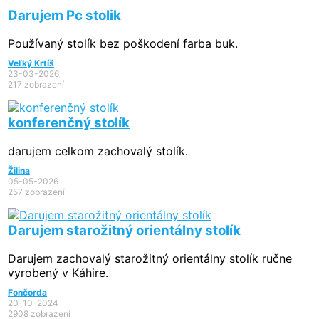
Darujem Pc stolik
Používaný stolík bez poškodení farba buk.
Veľký Krtíš
23-03-2026
217 zobrazení
konferenčný stolík
darujem celkom zachovalý stolík.
Žilina
05-05-2026
257 zobrazení
Darujem starožitný orientálny stolík
Darujem zachovalý starožitný orientálny stolík ručne
vyrobený v Káhire.
Fončorda
20-10-2024
2908 zobrazení