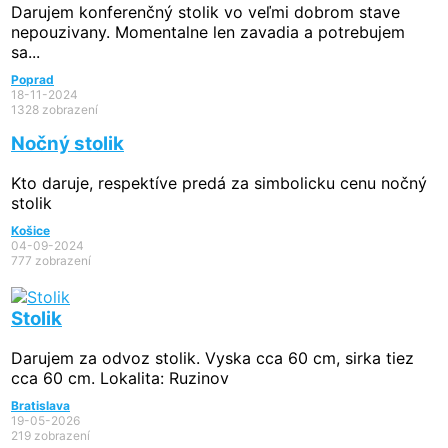
Darujem konferenčný stolik vo veľmi dobrom stave
nepouzivany. Momentalne len zavadia a potrebujem
sa...
Poprad
18-11-2024
1328 zobrazení
Nočný stolik
Kto daruje, respektíve predá za simbolicku cenu nočný
stolik
Košice
04-09-2024
777 zobrazení
Stolik
Darujem za odvoz stolik. Vyska cca 60 cm, sirka tiez
cca 60 cm. Lokalita: Ruzinov
Bratislava
19-05-2026
219 zobrazení