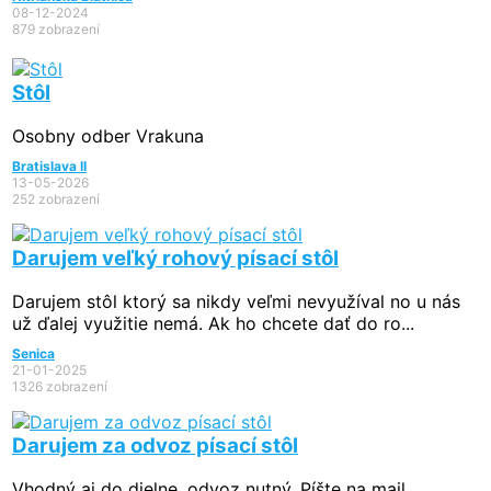
08-12-2024
879 zobrazení
Stôl
Osobny odber Vrakuna
Bratislava II
13-05-2026
252 zobrazení
Darujem veľký rohový písací stôl
Darujem stôl ktorý sa nikdy veľmi nevyužíval no u nás
už ďalej využitie nemá. Ak ho chcete dať do ro...
Senica
21-01-2025
1326 zobrazení
Darujem za odvoz písací stôl
Vhodný aj do dielne, odvoz nutný. Píšte na mail.