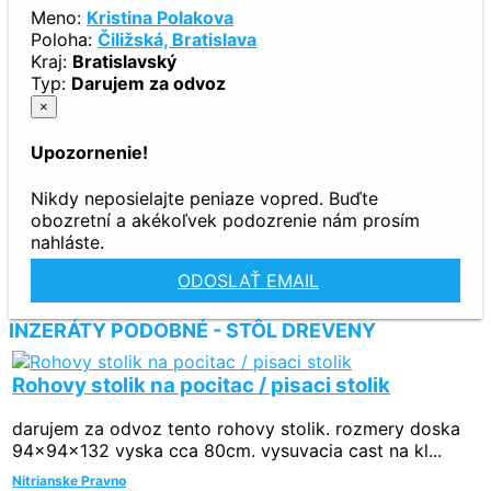
Meno:
Kristina Polakova
Poloha:
Čiližská, Bratislava
Kraj:
Bratislavský
Typ:
Darujem za odvoz
×
Upozornenie!
Nikdy neposielajte peniaze vopred. Buďte
obozretní a akékoľvek podozrenie nám prosím
nahláste.
ODOSLAŤ EMAIL
INZERÁTY PODOBNÉ - STÔL DREVENY
Rohovy stolik na pocitac / pisaci stolik
darujem za odvoz tento rohovy stolik. rozmery doska
94x94x132 vyska cca 80cm. vysuvacia cast na kl...
Nitrianske Pravno