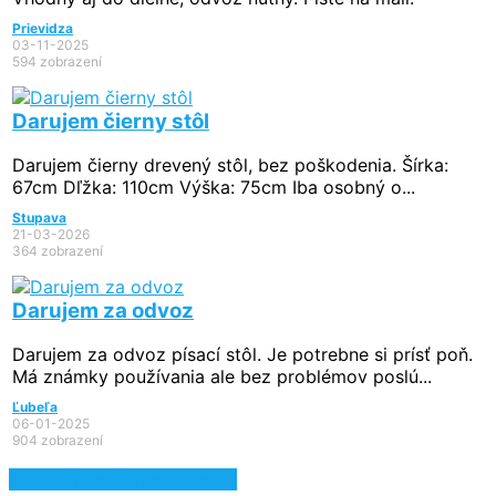
Prievidza
03-11-2025
594 zobrazení
Darujem čierny stôl
Darujem čierny drevený stôl, bez poškodenia. Šírka:
67cm Dľžka: 110cm Výška: 75cm Iba osobný o...
Stupava
21-03-2026
364 zobrazení
Darujem za odvoz
Darujem za odvoz písací stôl. Je potrebne si prísť poň.
Má známky používania ale bez problémov poslú...
Ľubeľa
06-01-2025
904 zobrazení
Zobraziť najnovšie inzeráty