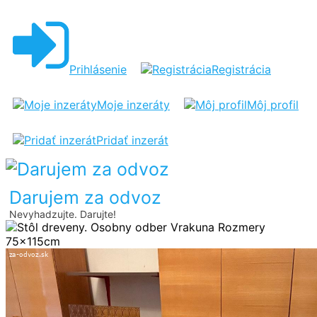
STÔL
DREVENY
Prihlásenie
Registrácia
Moje inzeráty
Môj profil
Pridať inzerát
Darujem za odvoz
Nevyhadzujte. Darujte!