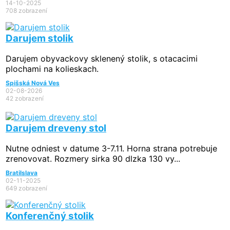
14-10-2025
708 zobrazení
Darujem stolik
Darujem obyvackovy sklenený stolik, s otacacimi
plochami na kolieskach.
Spišská Nová Ves
02-08-2026
42 zobrazení
Darujem dreveny stol
Nutne odniest v datume 3-7.11. Horna strana potrebuje
zrenovovat. Rozmery sirka 90 dlzka 130 vy...
Bratilslava
02-11-2025
649 zobrazení
Konferenčný stolik