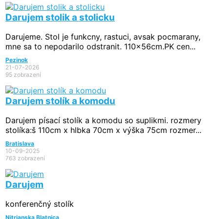
Darujem stolik a stolicku
Darujeme. Stol je funkcny, rastuci, avsak pocmarany,
mne sa to nepodarilo odstranit. 110x56cm.PK cen...
Pezinok
21-07-2026
95 zobrazení
Darujem stolík a komodu
Darujem písací stolík a komodu so suplikmi. rozmery
stolíka:š 110cm x hlbka 70cm x výška 75cm rozmer...
Bratislava
10-09-2025
763 zobrazení
Darujem
konferenčný stolík
Nitrianska Blatnica