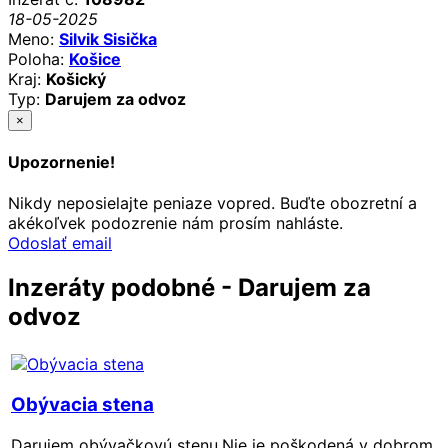
18-05-2025
Meno:
Silvik Sisička
Poloha:
Košice
Kraj:
Košický
Typ:
Darujem za odvoz
×
Upozornenie!
Nikdy neposielajte peniaze vopred. Buďte obozretní a
akékoľvek podozrenie nám prosím nahláste.
Odoslať email
Inzeráty podobné - Darujem za
odvoz
Obývacia stena
Darujem obývačkovú stenu.Nie je poškodená v dobrom