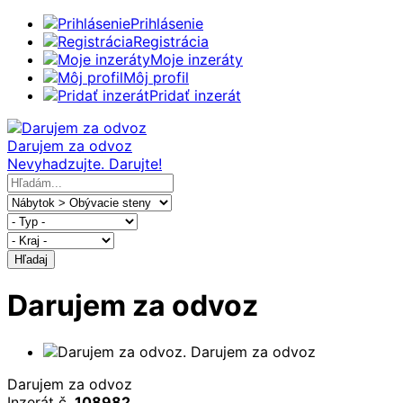
Prihlásenie
Registrácia
Moje inzeráty
Môj profil
Pridať inzerát
Darujem za odvoz
Nevyhadzujte. Darujte!
Hľadaj
Darujem za odvoz
Darujem za odvoz
Inzerát č.
108982