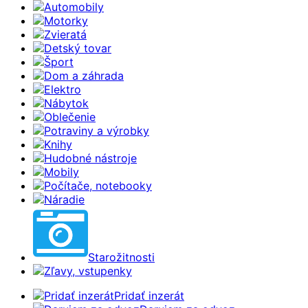
Automobily
Motorky
Zvieratá
Detský tovar
Šport
Dom a záhrada
Elektro
Nábytok
Oblečenie
Potraviny a výrobky
Knihy
Hudobné nástroje
Mobily
Počítače, notebooky
Náradie
Starožitnosti
Zľavy, vstupenky
Pridať inzerát