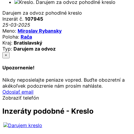
Darujem za odvoz pohodlné kreslo
Inzerát č.
107945
25-03-2025
Meno:
Miroslav Rybansky
Poloha:
Rača
Kraj:
Bratislavský
Typ:
Darujem za odvoz
×
Upozornenie!
Nikdy neposielajte peniaze vopred. Buďte obozretní a
akékoľvek podozrenie nám prosím nahláste.
Odoslať email
Zobraziť telefón
Inzeráty podobné - Kreslo