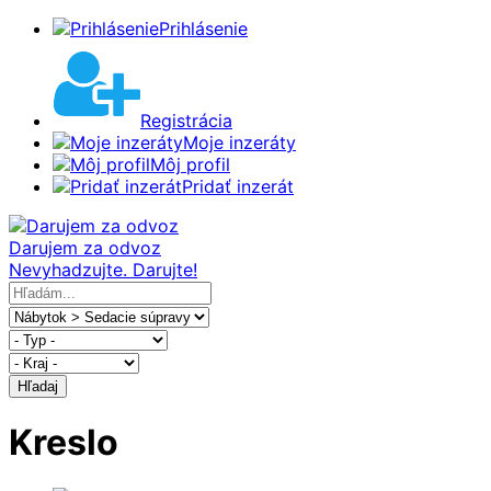
Prihlásenie
Registrácia
Moje inzeráty
Môj profil
Pridať inzerát
Darujem za odvoz
Nevyhadzujte. Darujte!
Hľadaj
Kreslo