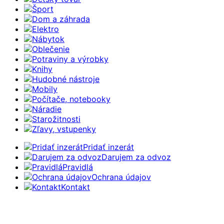
Šport
Dom a záhrada
Elektro
Nábytok
Oblečenie
Potraviny a výrobky
Knihy
Hudobné nástroje
Mobily
Počítače, notebooky
Náradie
Starožitnosti
Zľavy, vstupenky
Pridať inzerát
Darujem za odvoz
Pravidlá
Ochrana údajov
Kontakt