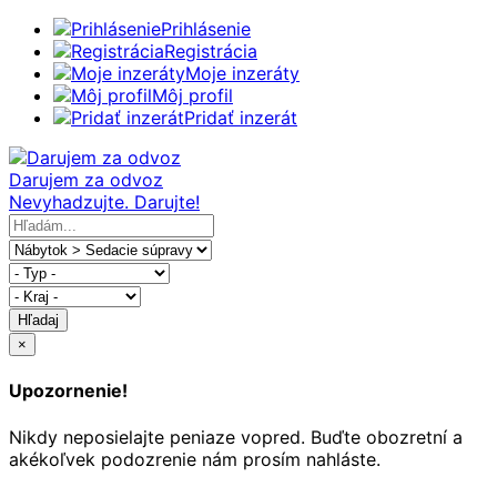
Prihlásenie
Registrácia
Moje inzeráty
Môj profil
Pridať inzerát
Darujem za odvoz
Nevyhadzujte. Darujte!
Hľadaj
×
Upozornenie!
Nikdy neposielajte peniaze vopred. Buďte obozretní a
akékoľvek podozrenie nám prosím nahláste.