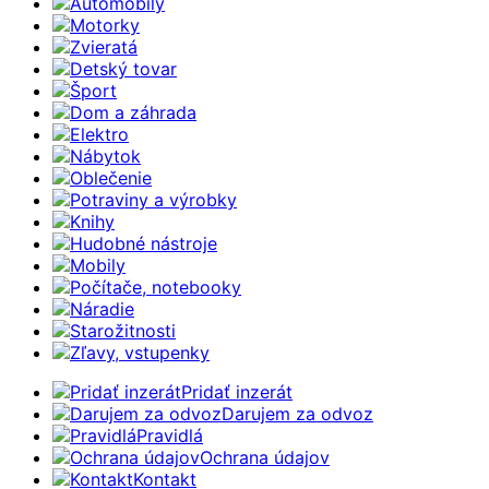
Automobily
Motorky
Zvieratá
Detský tovar
Šport
Dom a záhrada
Elektro
Nábytok
Oblečenie
Potraviny a výrobky
Knihy
Hudobné nástroje
Mobily
Počítače, notebooky
Náradie
Starožitnosti
Zľavy, vstupenky
Pridať inzerát
Darujem za odvoz
Pravidlá
Ochrana údajov
Kontakt