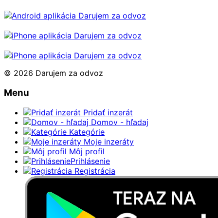
© 2026 Darujem za odvoz
Menu
Pridať inzerát
Domov - hľadaj
Kategórie
Moje inzeráty
Môj profil
Prihlásenie
Registrácia