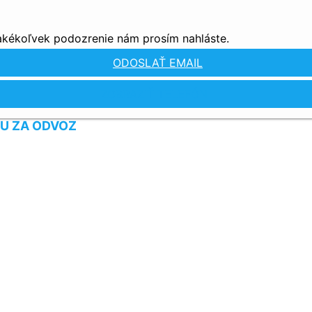
 akékoľvek podozrenie nám prosím nahláste.
ODOSLAŤ EMAIL
ZOBRAZIŤ TELEFÓN
U ZA ODVOZ