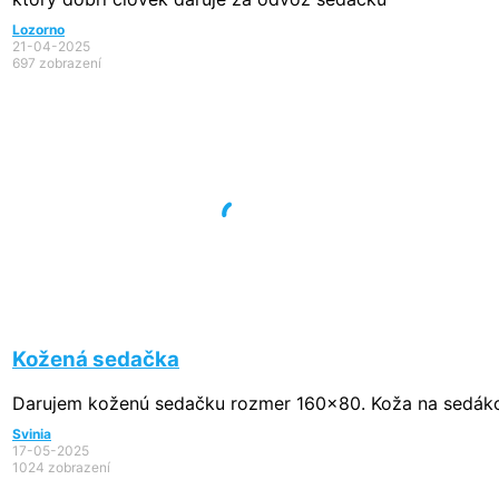
Lozorno
21-04-2025
697 zobrazení
Kožená sedačka
Darujem koženú sedačku rozmer 160x80. Koža na sedáko
Svinia
17-05-2025
1024 zobrazení