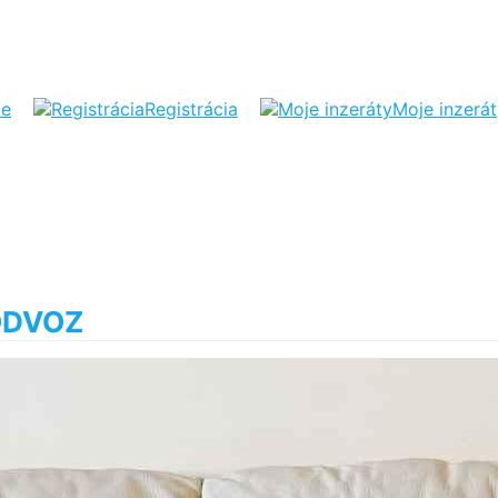
ie
Registrácia
Moje inzerá
ODVOZ