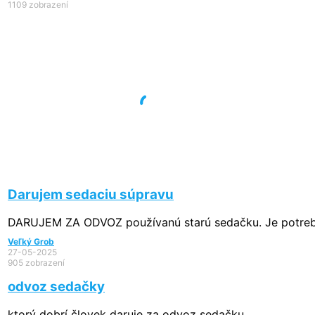
1109 zobrazení
Darujem sedaciu súpravu
DARUJEM ZA ODVOZ používanú starú sedačku. Je potrebné
Veľký Grob
27-05-2025
905 zobrazení
odvoz sedačky
ktorý dobrí človek daruje za odvoz sedačku