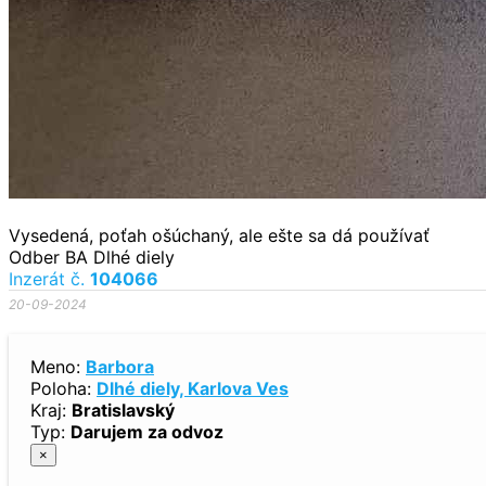
Vysedená, poťah ošúchaný, ale ešte sa dá používať
Odber BA Dlhé diely
Inzerát č.
104066
20-09-2024
Meno:
Barbora
Poloha:
Dlhé diely, Karlova Ves
Kraj:
Bratislavský
Typ:
Darujem za odvoz
×