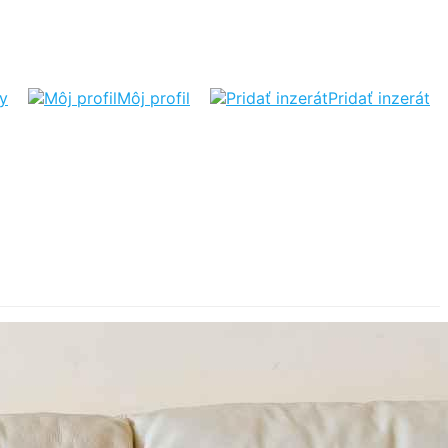
ty
Môj profil
Pridať inzerát