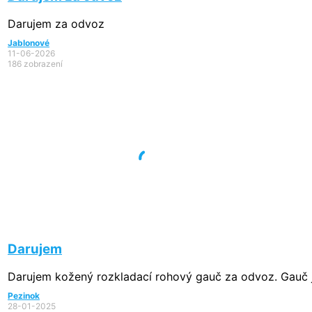
Darujem za odvoz
Jablonové
11-06-2026
186 zobrazení
Darujem
Darujem kožený rozkladací rohový gauč za odvoz. Gauč je
Pezinok
28-01-2025