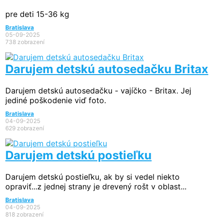
pre deti 15-36 kg
Bratislava
05-09-2025
738 zobrazení
Darujem detskú autosedačku Britax
Darujem detskú autosedačku - vajíčko - Britax. Jej
jediné poškodenie viď foto.
Bratislava
04-09-2025
629 zobrazení
Darujem detskú postieľku
Darujem detskú postieľku, ak by si vedel niekto
opraviť...z jednej strany je drevený rošt v oblast...
Bratislava
04-09-2025
818 zobrazení