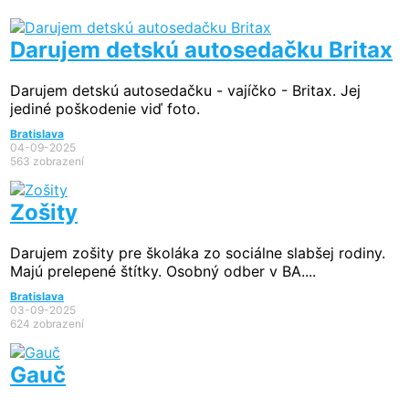
Darujem detskú autosedačku Britax
Darujem detskú autosedačku - vajíčko - Britax. Jej
jediné poškodenie viď foto.
Bratislava
04-09-2025
563 zobrazení
Zošity
Darujem zošity pre školáka zo sociálne slabšej rodiny.
Majú prelepené štítky. Osobný odber v BA....
Bratislava
03-09-2025
624 zobrazení
Gauč