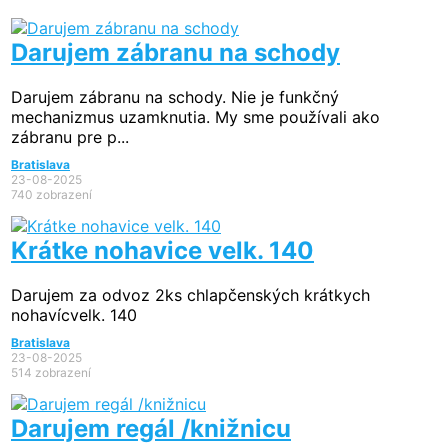
Darujem zábranu na schody
Darujem zábranu na schody. Nie je funkčný
mechanizmus uzamknutia. My sme používali ako
zábranu pre p...
Bratislava
23-08-2025
740 zobrazení
Krátke nohavice velk. 140
Darujem za odvoz 2ks chlapčenských krátkych
nohavícvelk. 140
Bratislava
23-08-2025
514 zobrazení
Darujem regál /knižnicu