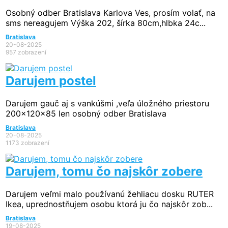
Osobný odber Bratislava Karlova Ves, prosím volať, na
sms nereagujem Výška 202, šírka 80cm,hlbka 24c...
Bratislava
20-08-2025
957 zobrazení
Darujem postel
Darujem gauč aj s vankúšmi ,veľa úložného priestoru
200x120x85 len osobný odber Bratislava
Bratislava
20-08-2025
1173 zobrazení
Darujem, tomu čo najskôr zobere
Darujem veľmi malo používanú žehliacu dosku RUTER
Ikea, uprednostňujem osobu ktorá ju čo najskôr zob...
Bratislava
19-08-2025