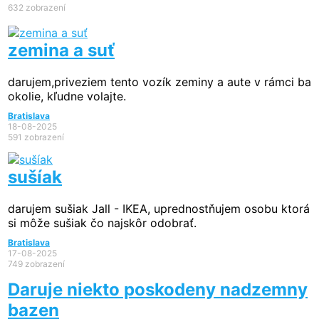
632 zobrazení
zemina a suť
darujem,priveziem tento vozík zeminy a aute v rámci ba
okolie, kľudne volajte.
Bratislava
18-08-2025
591 zobrazení
sušíak
darujem sušiak Jall - IKEA, uprednostňujem osobu ktorá
si môže sušiak čo najskôr odobrať.
Bratislava
17-08-2025
749 zobrazení
Daruje niekto poskodeny nadzemny
bazen