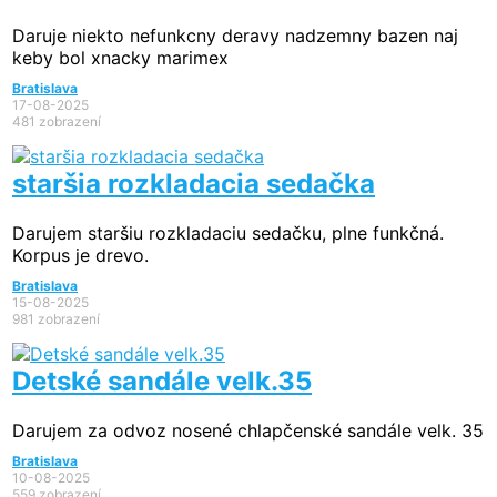
Daruje niekto nefunkcny deravy nadzemny bazen naj
keby bol xnacky marimex
Bratislava
17-08-2025
481 zobrazení
staršia rozkladacia sedačka
Darujem staršiu rozkladaciu sedačku, plne funkčná.
Korpus je drevo.
Bratislava
15-08-2025
981 zobrazení
Detské sandále velk.35
Darujem za odvoz nosené chlapčenské sandále velk. 35
Bratislava
10-08-2025
559 zobrazení