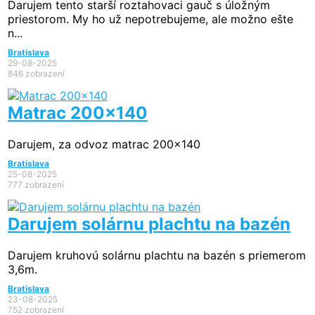
Darujem tento starší roztahovaci gauč s úložným
priestorom. My ho už nepotrebujeme, ale možno ešte
n...
Bratislava
29-08-2025
846 zobrazení
Matrac 200×140
Darujem, za odvoz matrac 200x140
Bratislava
25-08-2025
777 zobrazení
Darujem solárnu plachtu na bazén
Darujem kruhovú solárnu plachtu na bazén s priemerom
3,6m.
Bratislava
23-08-2025
752 zobrazení