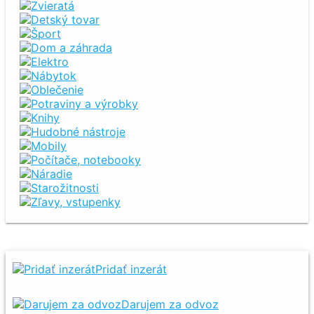
Zvieratá
Detský tovar
Šport
Dom a záhrada
Elektro
Nábytok
Oblečenie
Potraviny a výrobky
Knihy
Hudobné nástroje
Mobily
Počítače, notebooky
Náradie
Starožitnosti
Zľavy, vstupenky
Pridať inzerát
Darujem za odvoz