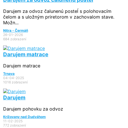
Darujem za odvoz čalunenú posteĺ s polohovacím
čelom a s uložným priretorom v zachovalom stave.
Možn...
Nitra - Čermáň
26-01-2026
684 zobrazení
Darujem matrace
Darujem matrace
Trnava
04-04-2025
1016 zobrazení
Darujem
Darujem pohovku za odvoz
Križovany nad Dudváhom
11-02-2025
772 zobrazení