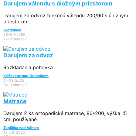
Darujem válendu s úložným priestorom
Darujem za odvoz funkčnú válendu 200/90 s úlozným
priestorom.
Bratislava
30-06-2025
722 zobrazení
Darujem za odvoz
Rozkladacia pohovka
Križovany nad Dudváhom
11-02-2025
941 zobrazení
Matrace
Darujem 2 ks ortopedické matrace, 80*200, výška 15
cm, používané
Teplička nad Váhom
13-03-2026