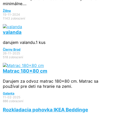
minimálne....
Žilina
15-11-2024
1143 zobrazení
valanda
darujem valandu.1 kus
Čierny Brod
26-11-2025
518 zobrazení
Matrac 180x80 cm
Darujem za odvoz matrac 180x80 cm. Matrac sa
používal pre deti na hranie na zemi.
Galanta
11-02-2025
886 zobrazení
Rozkladacia pohovka IKEA Beddinge