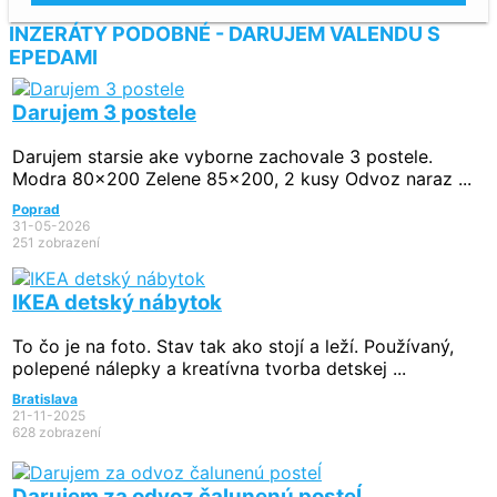
INZERÁTY PODOBNÉ - DARUJEM VALENDU S
EPEDAMI
Darujem 3 postele
Darujem starsie ake vyborne zachovale 3 postele.
Modra 80x200 Zelene 85x200, 2 kusy Odvoz naraz ...
Poprad
31-05-2026
251 zobrazení
IKEA detský nábytok
To čo je na foto. Stav tak ako stojí a leží. Používaný,
polepené nálepky a kreatívna tvorba detskej ...
Bratislava
21-11-2025
628 zobrazení
Darujem za odvoz čalunenú posteĺ