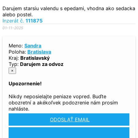
Darujem starsiu valendu s epedami, vhodna ako sedacka
alebo postel.
Inzerát č.
111875
01-11-2025
Meno:
Sandra
Poloha:
Bratislava
Kraj:
Bratislavský
Typ:
Darujem za odvoz
×
Upozornenie!
Nikdy neposielajte peniaze vopred. Buďte
obozretní a akékoľvek podozrenie nám prosím
nahláste.
ODOSLAŤ EMAIL
ZOBRAZIŤ TELEFÓN