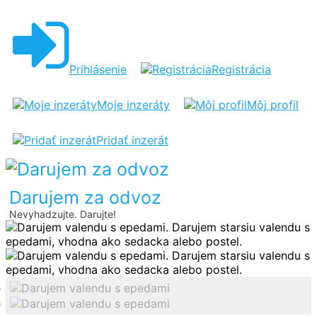
DARUJEM
VALENDU
S
Prihlásenie
Registrácia
EPEDAMI
Moje inzeráty
Môj profil
Pridať inzerát
Darujem za odvoz
Nevyhadzujte. Darujte!