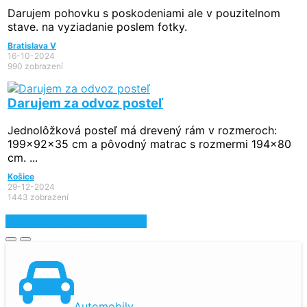
Darujem pohovku s poskodeniami ale v pouzitelnom
stave. na vyziadanie poslem fotky.
Bratislava V
16-10-2024
990 zobrazení
Darujem za odvoz posteľ
Jednolôžková posteľ má drevený rám v rozmeroch:
199x92x35 cm a pôvodný matrac s rozmermi 194x80
cm. ...
Košice
29-12-2024
1443 zobrazení
Zobraziť najnovšie inzeráty
Automobily