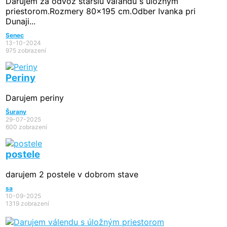
Darujem za odvoz staršiu váľandu s úložným
priestorom.Rozmery 80x195 cm.Odber Ivanka pri
Dunaji...
Senec
13-10-2024
975 zobrazení
Periny
Darujem periny
Šurany
29-07-2025
600 zobrazení
postele
darujem 2 postele v dobrom stave
sa
10-09-2025
1319 zobrazení