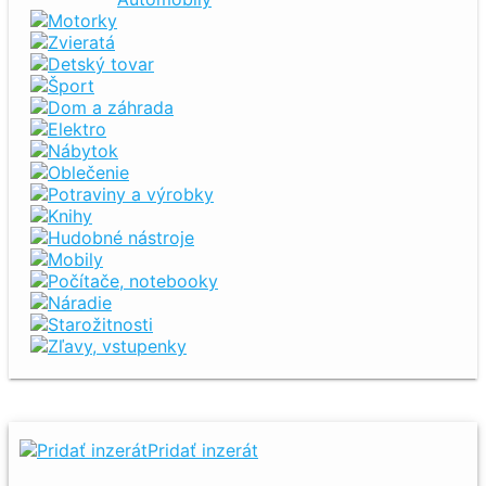
Motorky
Zvieratá
Detský tovar
Šport
Dom a záhrada
Elektro
Nábytok
Oblečenie
Potraviny a výrobky
Knihy
Hudobné nástroje
Mobily
Počítače, notebooky
Náradie
Starožitnosti
Zľavy, vstupenky
Pridať inzerát