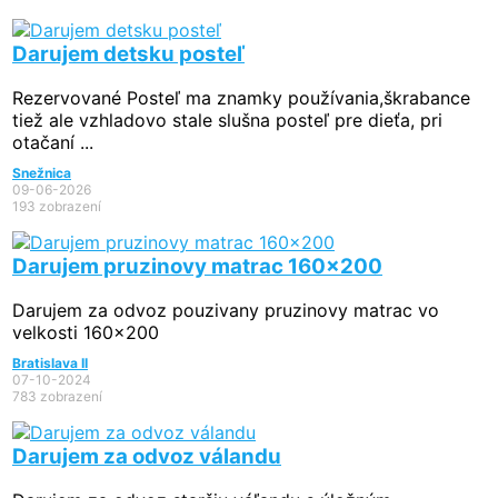
Darujem detsku posteľ
Rezervované
Posteľ ma znamky používania,škrabance
tiež ale vzhladovo stale slušna posteľ pre dieťa, pri
otačaní ...
Snežnica
09-06-2026
193 zobrazení
Darujem pruzinovy matrac 160x200
Darujem za odvoz pouzivany pruzinovy matrac vo
velkosti 160x200
Bratislava II
07-10-2024
783 zobrazení
Darujem za odvoz válandu