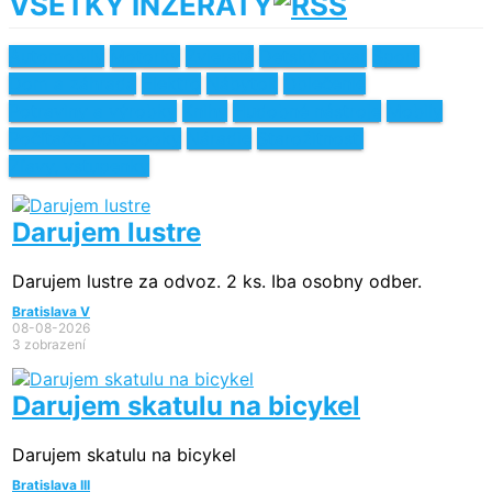
VŠETKY INZERÁTY
Automobily
Motorky
Zvieratá
Detský tovar
Šport
Dom a záhrada
Elektro
Nábytok
Oblečenie
Potraviny a výrobky
Knihy
Hudobné nástroje
Mobily
Počítače, notebooky
Náradie
Starožitnosti
Zľavy, vstupenky
Darujem lustre
Darujem lustre za odvoz. 2 ks. Iba osobny odber.
Bratislava V
08-08-2026
3 zobrazení
Darujem skatulu na bicykel
Darujem skatulu na bicykel
Bratislava III