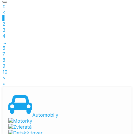
«
<
1
2
3
4
...
6
7
8
9
10
>
»
Automobily
Motorky
Zvieratá
Detský tovar