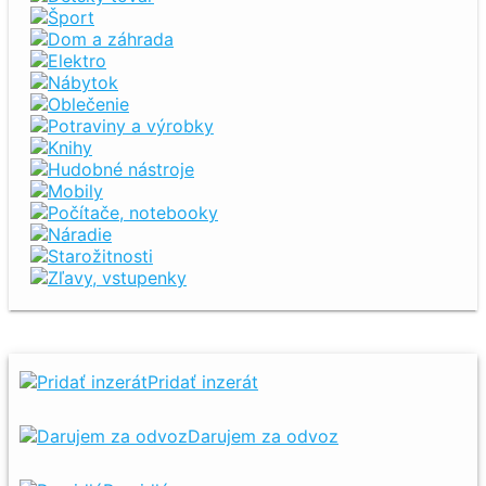
Šport
Dom a záhrada
Elektro
Nábytok
Oblečenie
Potraviny a výrobky
Knihy
Hudobné nástroje
Mobily
Počítače, notebooky
Náradie
Starožitnosti
Zľavy, vstupenky
Pridať inzerát
Darujem za odvoz