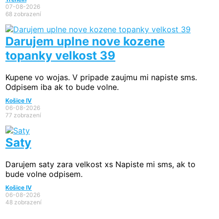
07-08-2026
68 zobrazení
Darujem uplne nove kozene
topanky velkost 39
Kupene vo wojas. V pripade zaujmu mi napiste sms.
Odpisem iba ak to bude volne.
Košice IV
06-08-2026
77 zobrazení
Saty
Darujem saty zara velkost xs Napiste mi sms, ak to
bude volne odpisem.
Košice IV
06-08-2026
48 zobrazení