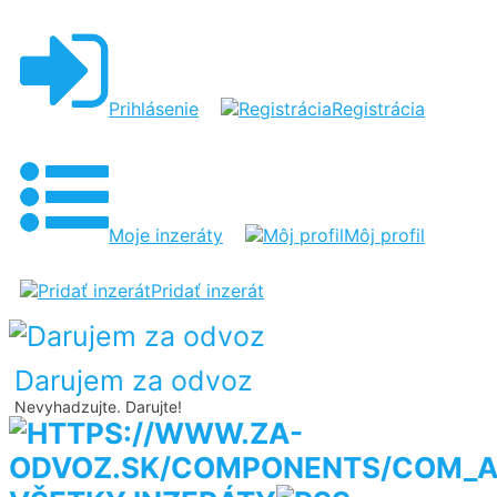
Prihlásenie
Registrácia
Moje inzeráty
Môj profil
Pridať inzerát
Darujem za odvoz
Nevyhadzujte. Darujte!