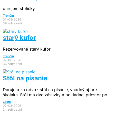
darujem stoličky
Trenčín
07-08-2026
39 zobrazení
starý kufor
Rezervované
starý kufor
Trenčín
07-08-2026
36 zobrazení
Stôl na písanie
Darujem za odvoz stôl na písanie, vhodný aj pre
školáka. Stôl má dve zásuvky a odkladací priestor po...
Žilina
07-08-2026
24 zobrazení