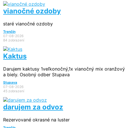
vianočné ozdoby
staré vianočné ozdoby
Trenčín
07-08-2026
84 zobrazení
Kaktus
Darujem kaktusy 1veľkonočný,1x vianočný mix oranžový
a biely. Osobný odber Stupava
Stupava
07-08-2026
45 zobrazení
darujem za odvoz
Rezervované
okrasné na luster
Trenčín