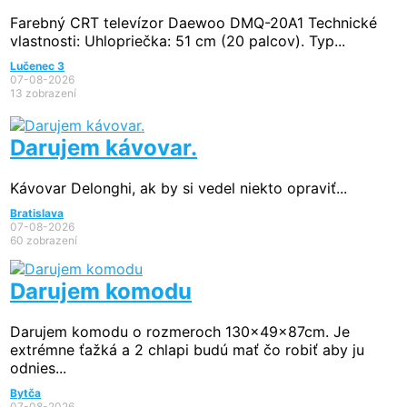
Farebný CRT televízor Daewoo DMQ-20A1 Technické
vlastnosti: Uhlopriečka: 51 cm (20 palcov). Typ...
Lučenec 3
07-08-2026
13 zobrazení
Darujem kávovar.
Kávovar Delonghi, ak by si vedel niekto opraviť...
Bratislava
07-08-2026
60 zobrazení
Darujem komodu
Darujem komodu o rozmeroch 130x49x87cm. Je
extrémne ťažká a 2 chlapi budú mať čo robiť aby ju
odnies...
Bytča
07-08-2026