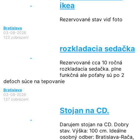
ikea
Rezervované
stav viď foto
Bratislava
03-08-2026
123 zobrazení
rozkladacia sedačka
Rezervované
cca 10 ročná
rozkladacia sedačka. plne
funkčná ale poťahy sú po 2
deťoch súce na tepovanie
Bratislava
03-08-2026
137 zobrazení
Stojan na CD.
Darujem stojan na CD. Dobry
stav. Výška: 100 cm. Ideálne
osobný odber: Bratislava-Rača,