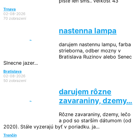
píšte len sms.. veľkosť 43
Trnava
02-08-2026
70 zobrazení
nastenna lampa
darujem nastennu lampu, farba
strieborna, odber mozny v
Bratislava Ruzinov alebo Senec
Slnecne jazer...
Bratislava
02-08-2026
50 zobrazení
darujem rôzne
zavaraniny, dzemy…
Rôzne zavaraniny, dzemy, lečo
a pod so starším dátumom (od
2020). Stále vyzerajú byť v poriadku. ja...
Trenčín