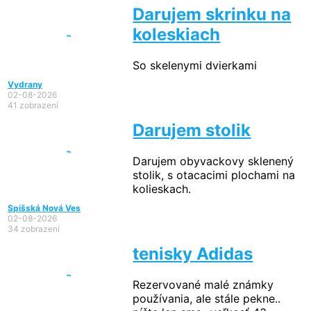
Darujem skrinku na
koleskiach
So skelenymi dvierkami
Vydrany
02-08-2026
41 zobrazení
Darujem stolik
Darujem obyvackovy sklenený
stolik, s otacacimi plochami na
kolieskach.
Spišská Nová Ves
02-08-2026
34 zobrazení
tenisky Adidas
Rezervované
malé známky
používania, ale stále pekne..