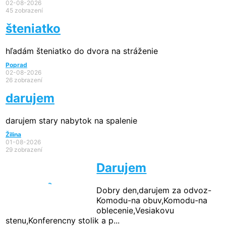
02-08-2026
45 zobrazení
šteniatko
hľadám šteniatko do dvora na stráženie
Poprad
02-08-2026
26 zobrazení
darujem
darujem stary nabytok na spalenie
Žilina
01-08-2026
29 zobrazení
Darujem
Dobry den,darujem za odvoz-
Komodu-na obuv,Komodu-na
oblecenie,Vesiakovu
stenu,Konferencny stolik a p...