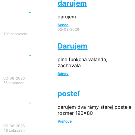
darujem
darujem
Senec
02-08-2026
128 zobrazení
Darujem
plne funkcna valanda,
zachovala
Bánov
02-08-2026
56 zobrazení
posteľ
darujem dva rámy starej postele
rozmer 190x80
Višňové
02-08-2026
48 zobrazení