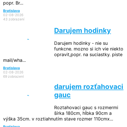
popr. Br...
Bratislava
02-08-2026
43 zobrazení
Darujem hodinky
Darujem hodinky - nie su
funkcne. mozno si ich vie niekto
opravit,popr. na suciastky. piste
mail/wha...
Bratislava
02-08-2026
69 zobrazení
darujem rozťahovaci
gauc
Roztahovaci gauc s rozmermi
šírka 180cm, hĺbka 90cm a
výška 35cm. v roztiahnutím stave rozmer 110cmx...
Bratislava