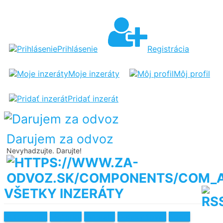
Prihlásenie
Registrácia
Moje inzeráty
Môj profil
Pridať inzerát
Darujem za odvoz
Nevyhadzujte. Darujte!
VŠETKY INZERÁTY
Automobily
Motorky
Zvieratá
Detský tovar
Šport