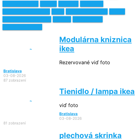
Dom a záhrada
Elektro
Nábytok
Oblečenie
Potraviny a výrobky
Knihy
Hudobné nástroje
Mobily
Počítače, notebooky
Náradie
Starožitnosti
Zľavy, vstupenky
Modulárna kniznica
ikea
Rezervované
viď foto
Bratislava
03-08-2026
87 zobrazení
Tienidlo / lampa ikea
viď foto
Bratislava
03-08-2026
81 zobrazení
plechová skrinka