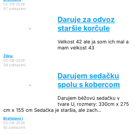
02-08-2026
47 zobrazení
Daruje za odvoz
staršie korčule
Velkost 42 ale ja som ich mal a
mam velkost 43
Žilina
02-08-2026
39 zobrazení
Darujem sedačku
spolu s kobercom
Darujem béžovú sedačku v
tvare U, rozmery: 330cm x 275
cm x 155 cm Sedačka je staršia, ale zach...
Bratislava I
02-08-2026
92 zobrazení