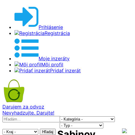
Prihlásenie
Registrácia
Moje inzeráty
Môj profil
Pridať inzerát
Darujem za odvoz
Nevyhadzujte. Darujte!
Sabinov
Hľadaj