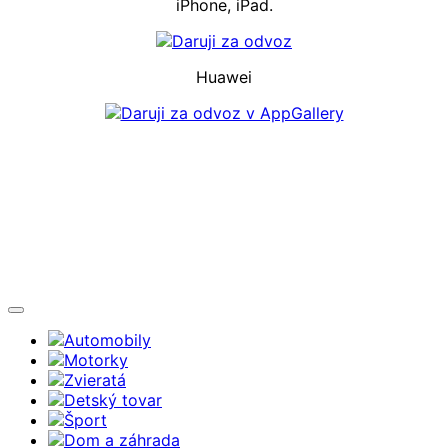
iPhone, iPad.
Huawei
Automobily
Motorky
Zvieratá
Detský tovar
Šport
Dom a záhrada