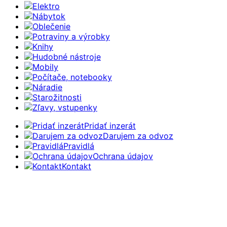
Elektro
Nábytok
Oblečenie
Potraviny a výrobky
Knihy
Hudobné nástroje
Mobily
Počítače, notebooky
Náradie
Starožitnosti
Zľavy, vstupenky
Pridať inzerát
Darujem za odvoz
Pravidlá
Ochrana údajov
Kontakt