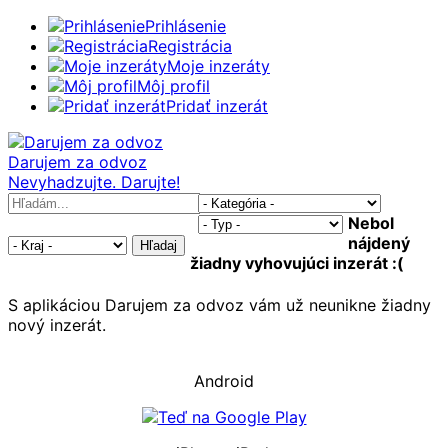
Prihlásenie
Registrácia
Moje inzeráty
Môj profil
Pridať inzerát
Darujem za odvoz
Nevyhadzujte. Darujte!
Nebol
nájdený
Hľadaj
žiadny vyhovujúci inzerát :(
S aplikáciou Darujem za odvoz vám už neunikne žiadny
nový inzerát.
Android