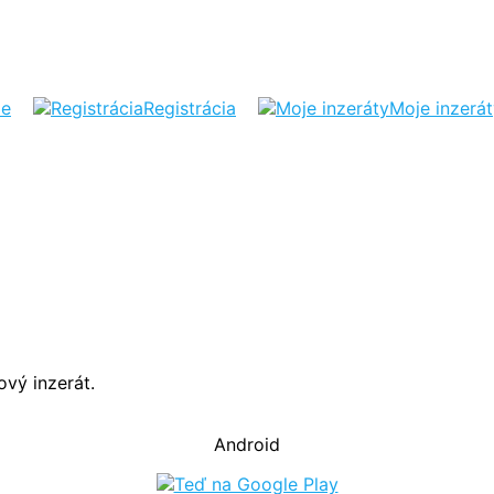
ie
Registrácia
Moje inzerá
vý inzerát.
Android