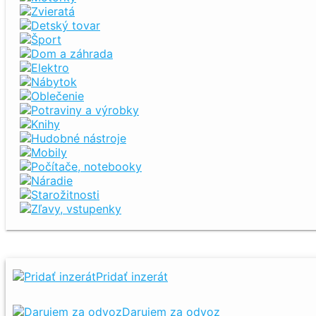
Zvieratá
Detský tovar
Šport
Dom a záhrada
Elektro
Nábytok
Oblečenie
Potraviny a výrobky
Knihy
Hudobné nástroje
Mobily
Počítače, notebooky
Náradie
Starožitnosti
Zľavy, vstupenky
Pridať inzerát
Darujem za odvoz