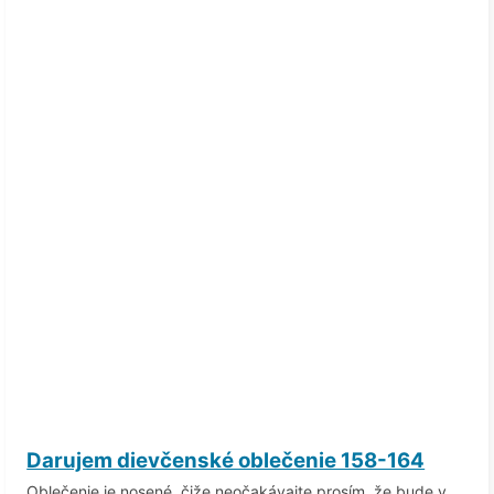
Darujem dievčenské oblečenie 158-164
Oblečenie je nosené, čiže neočakávajte prosím, že bude v