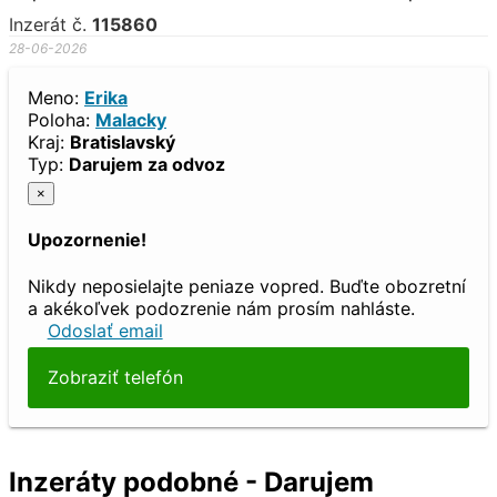
Inzerát č.
115860
28-06-2026
Meno:
Erika
Poloha:
Malacky
Kraj:
Bratislavský
Typ:
Darujem za odvoz
×
Upozornenie!
Nikdy neposielajte peniaze vopred. Buďte obozretní
a akékoľvek podozrenie nám prosím nahláste.
Odoslať email
Zobraziť telefón
Inzeráty podobné - Darujem