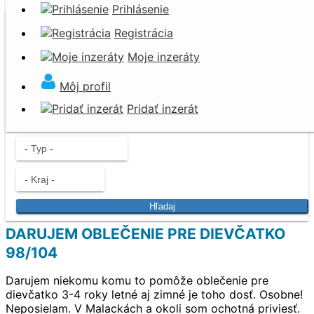
Prihlásenie
Darujem za odvoz
Registrácia
Nevyhadzujte. Darujte!
Moje inzeráty
Môj profil
Pridať inzerát
Hľadaj
DARUJEM OBLEČENIE PRE DIEVČATKO
98/104
Darujem niekomu komu to pomôže oblečenie pre
dievčatko 3-4 roky letné aj zimné je toho dosť. Osobne!
Neposielam. V Malackách a okoli som ochotná priviesť.