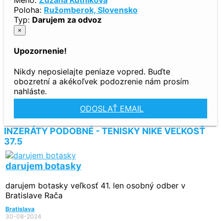
Meno:
Zuzana Kútniková
Poloha:
Ružomberok, Slovensko
Typ:
Darujem za odvoz
×
Upozornenie!
Nikdy neposielajte peniaze vopred. Buďte
obozretní a akékoľvek podozrenie nám prosím
nahláste.
ODOSLAŤ EMAIL
INZERÁTY PODOBNÉ - TENISKY NIKE VEĽKOSŤ
37.5
darujem botasky
darujem botasky veľkosť 41. len osobný odber v
Bratislave Rača
Bratislava
30-08-2024