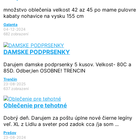
množstvo oblečenia velkost 42 az 45 po mame pulovre
kabaty nohavice na vysku 155 cm
Galanta
04-12-2024
682 zobrazení
DAMSKE PODPRSENKY
Darujem damske podprsenky 5 kusov. Velkost- 80C a
85D. Odber,len OSOBNE! TRENCIN
Trenčín
23-08-2025
637 zobrazení
Oblečenie pre tehotné
Dobrý deň. Darujem za poštu úplne nové čierne legíny
veľ. XL z Lidlu a sveter pod zadok cca /ja som ...
Prešov
23-08-2024