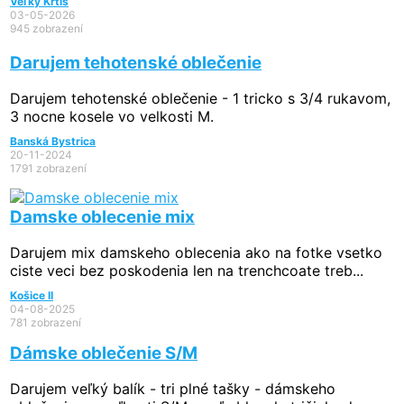
Veľký Krtíš
03-05-2026
945 zobrazení
Darujem tehotenské oblečenie
Darujem tehotenské oblečenie - 1 tricko s 3/4 rukavom,
3 nocne kosele vo velkosti M.
Banská Bystrica
20-11-2024
1791 zobrazení
Damske oblecenie mix
Darujem mix damskeho oblecenia ako na fotke vsetko
ciste veci bez poskodenia len na trenchcoate treb...
Košice II
04-08-2025
781 zobrazení
Dámske oblečenie S/M
Darujem veľký balík - tri plné tašky - dámskeho