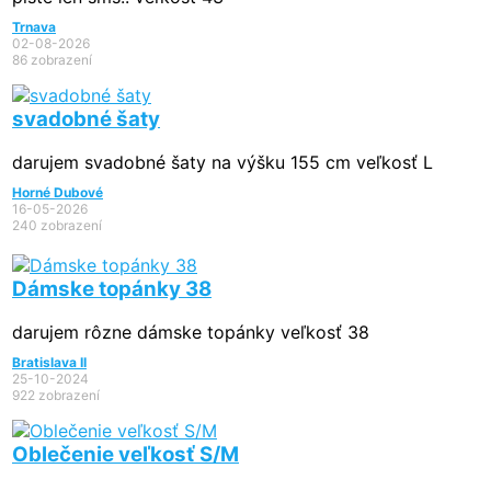
Trnava
02-08-2026
86 zobrazení
svadobné šaty
darujem svadobné šaty na výšku 155 cm veľkosť L
Horné Dubové
16-05-2026
240 zobrazení
Dámske topánky 38
darujem rôzne dámske topánky veľkosť 38
Bratislava II
25-10-2024
922 zobrazení
Oblečenie veľkosť S/M