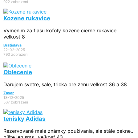
922 zobrazení
Kozene rukavice
Vymenim za flasu kofoly kozene cierne rukavice
velkost 8
Bratislava
22-02-2025
793 zobrazení
Oblecenie
Darujem svetre, sale, tricka pre zenu velkost 36 a 38
Zavar
18-12-2025
567 zobrazení
tenisky Adidas
Rezervované
malé známky používania, ale stále pekne..
píšte len sms.. veľkosť 43