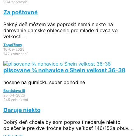
934 zobrazení
Za poštovné
Pekný deň môžem vás poprosiť nemá niekto na
darovanie damske oblecenie pre mlade dievca vo
veľkosti...
Topoľčany
16-09-2025
747 zobrazení
plisovane ¾ nohavice o Shein velkost 36-38
nosene na gumicku super pohodlne
Bratislava III
25-04-2026
245 zobrazení
Daruje niekto
Dobrý deň chcela by som poprosiť nedaruje niekto
oblečenie pre dve 1ročne baby veľkosť 146/152a obuv...