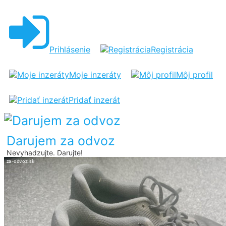
TENISKY
NIKE
VEĽKOSŤ
Prihlásenie
Registrácia
37.5
Moje inzeráty
Môj profil
Pridať inzerát
Darujem za odvoz
Nevyhadzujte. Darujte!