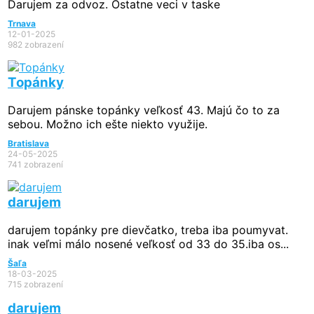
Darujem za odvoz. Ostatne veci v taske
Trnava
12-01-2025
982 zobrazení
Topánky
Darujem pánske topánky veľkosť 43. Majú čo to za
sebou. Možno ich ešte niekto využije.
Bratislava
24-05-2025
741 zobrazení
darujem
darujem topánky pre dievčatko, treba iba poumyvat.
inak veľmi málo nosené veľkosť od 33 do 35.iba os...
Šaľa
18-03-2025
715 zobrazení
darujem