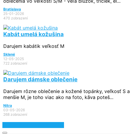
oblečenia vo veľkosti S/M - veľa bluzok, tričiek, el...
Bratislava
25-01-2026
470 zobrazení
Kabát umelá kožušina
Darujem kabátik veľkosť M
Sklené
12-05-2025
722 zobrazení
Darujem dámske oblečenie
Darujem rôzne oblečenie a kožené topánky, veľkosť S a
menšie M, je toho viac ako na foto, kãva poteš...
Nitra
03-05-2026
268 zobrazení
Zobraziť najnovšie inzeráty