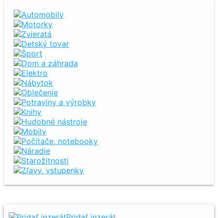
Automobily
Motorky
Zvieratá
Detský tovar
Šport
Dom a záhrada
Elektro
Nábytok
Oblečenie
Potraviny a výrobky
Knihy
Hudobné nástroje
Mobily
Počítače, notebooky
Náradie
Starožitnosti
Zľavy, vstupenky
Pridať inzerát