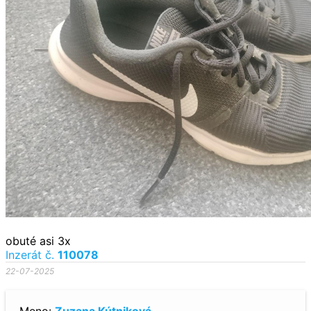
obuté asi 3x
Inzerát č.
110078
22-07-2025