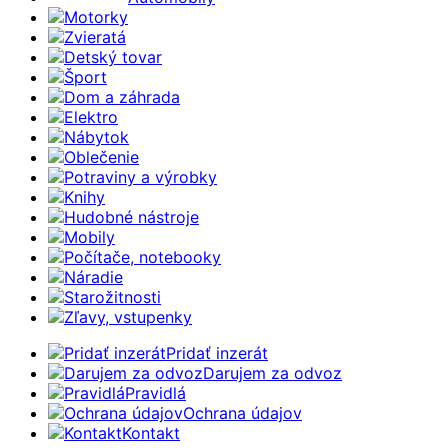
Motorky
Zvieratá
Detský tovar
Šport
Dom a záhrada
Elektro
Nábytok
Oblečenie
Potraviny a výrobky
Knihy
Hudobné nástroje
Mobily
Počítače, notebooky
Náradie
Starožitnosti
Zľavy, vstupenky
Pridať inzerát
Darujem za odvoz
Pravidlá
Ochrana údajov
Kontakt