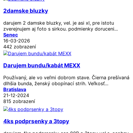
2damske bluzky
darujem 2 damske bluzky, vel. je asi xl, pre istotu
zverejnujem aj foto s sirkou. podmienky doruceni...
Senec
16-03-2026
442 zobrazení
Darujem bundu/kabát MEXX
Používaný, ale vo veľmi dobrom stave. Čierna prešívaná
dlhšia bunda, ženský obopínací strih. Veľkosť...
Bratislava
21-12-2024
815 zobrazení
4ks podprsenky a 3topy