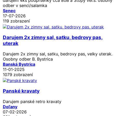
darujem 4ks podprsenky cca 80B a 3topy vel.s. osobny
odber v senci/salamka
Senec
17-07-2026
119 zobrazení
Darujem 2x zimny sal, satku, bedrovy pas,
uterak
Darujem 2x zimny sal, satku, bedrovy pas, velky uterak.
Osobny odber B. Bystrica
Banská Bystrica
11-01-2025
1079 zobrazení
Panské kravaty
Darujem panské retro kravaty
Doľany
07-02-2026