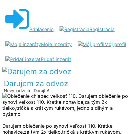
OBLEČENIE
CHLAPEC
VEĽKOSŤ
Prihlásenie
Registrácia
110
Moje inzeráty
Môj profil
Pridať inzerát
Darujem za odvoz
Nevyhadzujte. Darujte!
Darujem oblečenie po synovi veľkosť 110. Krátke
nohavice,za tým 2x tielko,tričká s krátkym rukávom,