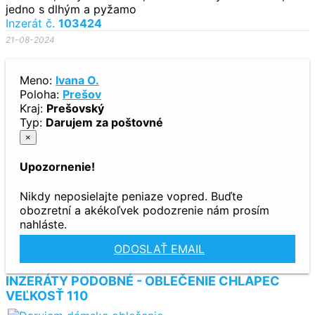
jedno s dlhým a pyžamo
Inzerát č.
103424
21-08-2024
Meno:
Ivana O.
Poloha:
Prešov
Kraj:
Prešovský
Typ:
Darujem za poštovné
×
Upozornenie!
Nikdy neposielajte peniaze vopred. Buďte
obozretní a akékoľvek podozrenie nám prosím
nahláste.
ODOSLAŤ EMAIL
INZERÁTY PODOBNÉ - OBLEČENIE CHLAPEC
VEĽKOSŤ 110