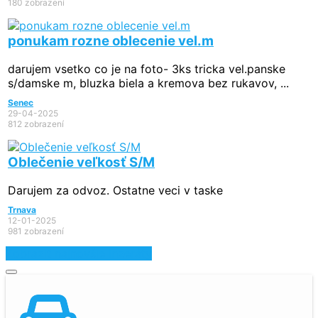
180 zobrazení
ponukam rozne oblecenie vel.m
darujem vsetko co je na foto- 3ks tricka vel.panske
s/damske m, bluzka biela a kremova bez rukavov, ...
Senec
29-04-2025
812 zobrazení
Oblečenie veľkosť S/M
Darujem za odvoz. Ostatne veci v taske
Trnava
12-01-2025
981 zobrazení
Zobraziť najnovšie inzeráty