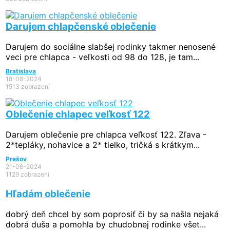
Darujem chlapčenské oblečenie
Darujem do sociálne slabšej rodinky takmer nenosené
veci pre chlapca - veľkosti od 98 do 128, je tam...
Bratislava
18-08-2024
1513 zobrazení
Oblečenie chlapec veľkosť 122
Darujem oblečenie pre chlapca veľkosť 122. Zľava -
2*tepláky, nohavice a 2* tielko, tričká s krátkym...
Prešov
21-08-2024
1129 zobrazení
Hľadám oblečenie
dobrý deň chcel by som poprosiť či by sa našla nejaká
dobrá duša a pomohla by chudobnej rodinke všet...