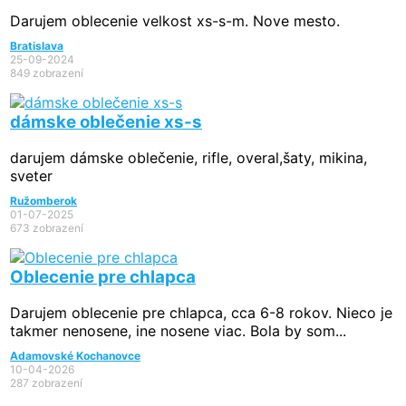
Darujem oblecenie velkost xs-s-m. Nove mesto.
Bratislava
25-09-2024
849 zobrazení
dámske oblečenie xs-s
darujem dámske oblečenie, rifle, overal,šaty, mikina,
sveter
Ružomberok
01-07-2025
673 zobrazení
Oblecenie pre chlapca
Darujem oblecenie pre chlapca, cca 6-8 rokov. Nieco je
takmer nenosene, ine nosene viac. Bola by som...
Adamovské Kochanovce
10-04-2026
287 zobrazení