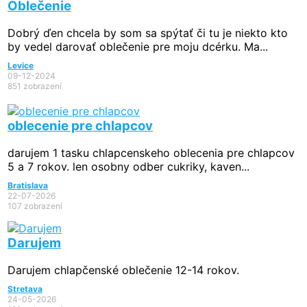
Oblečenie
Dobrý ďen chcela by som sa spýtať či tu je niekto kto
by vedel darovať oblečenie pre moju dcérku. Ma...
Levice
09-12-2024
851 zobrazení
oblecenie pre chlapcov
darujem 1 tasku chlapcenskeho oblecenia pre chlapcov
5 a 7 rokov. len osobny odber cukriky, kaven...
Bratislava
22-07-2026
107 zobrazení
Darujem
Darujem chlapčenské oblečenie 12-14 rokov.
Stretava
24-05-2026