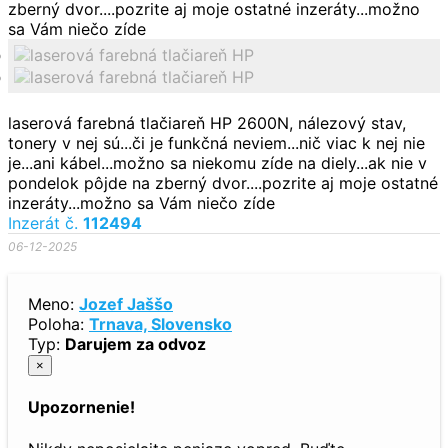
laserová farebná tlačiareň HP 2600N, nálezový stav,
tonery v nej sú...či je funkčná neviem...nič viac k nej nie
je...ani kábel...možno sa niekomu zíde na diely...ak nie v
pondelok pôjde na zberný dvor....pozrite aj moje ostatné
inzeráty...možno sa Vám niečo zíde
Inzerát č.
112494
06-12-2025
Meno:
Jozef Jaššo
Poloha:
Trnava, Slovensko
Typ:
Darujem za odvoz
×
Upozornenie!