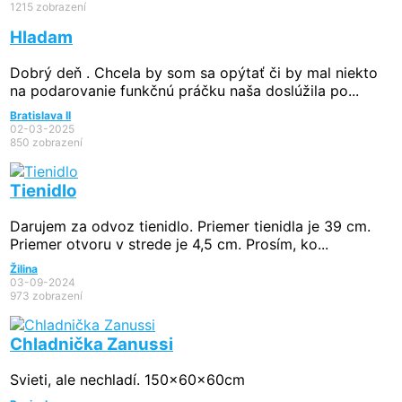
1215 zobrazení
Hladam
Dobrý deň . Chcela by som sa opýtať či by mal niekto
na podarovanie funkčnú práčku naša doslúžila po...
Bratislava II
02-03-2025
850 zobrazení
Tienidlo
Darujem za odvoz tienidlo. Priemer tienidla je 39 cm.
Priemer otvoru v strede je 4,5 cm. Prosím, ko...
Žilina
03-09-2024
973 zobrazení
Chladnička Zanussi
Svieti, ale nechladí. 150x60x60cm