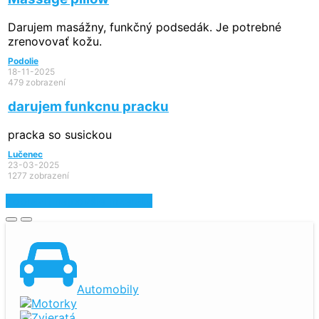
Darujem masážny, funkčný podsedák. Je potrebné
zrenovovať kožu.
Podolie
18-11-2025
479 zobrazení
darujem funkcnu pracku
pracka so susickou
Lučenec
23-03-2025
1277 zobrazení
Zobraziť najnovšie inzeráty
Automobily
Motorky
Zvieratá