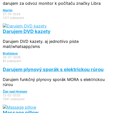
darujem za odvoz monitor k počítaču značky Libra
Martin
27-10-2024
1211 zobrazení
Darujem DVD kazety
Darujem DVD kazety. aj jednotlivo piste
mail/whatsapp/sms
Bratislava
25-07-2026
81 zobrazení
Darujem plynový sporák s elektrickou rúrou
Darujem funkčný plynovy sporák MORA s elektrickou
rúrou
Žiar nad Hronom
12-02-2025
1541 zobrazení
Massage pillow