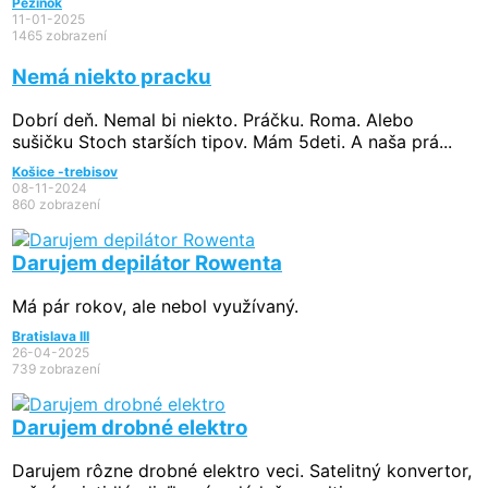
Pezinok
11-01-2025
1465 zobrazení
Nemá niekto pracku
Dobrí deň. Nemal bi niekto. Práčku. Roma. Alebo
sušičku Stoch starších tipov. Mám 5deti. A naša prá...
Košice -trebisov
08-11-2024
860 zobrazení
Darujem depilátor Rowenta
Má pár rokov, ale nebol využívaný.
Bratislava III
26-04-2025
739 zobrazení
Darujem drobné elektro
Darujem rôzne drobné elektro veci. Satelitný konvertor,