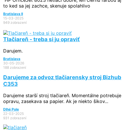
HP OfficeJet 8023 netlaci dobre, len ciernu farbou aj
to ked sa jej zachce, skenuje spolahlivo
Bratislava II
15-03-2025
949 zobrazení
Tlačiareň - treba si ju opraviť
Darujem.
Bratislava
30-05-2026
188 zobrazení
Darujeme za odvoz tlačiarensky stroj Bizhub
C353
Darujeme starší stroj tlačiareň. Momentálne potrebuje
opravu, zasekava sa papier. Ak je niekto šikov...
Dlhé Pole
22-03-2025
931 zobrazení