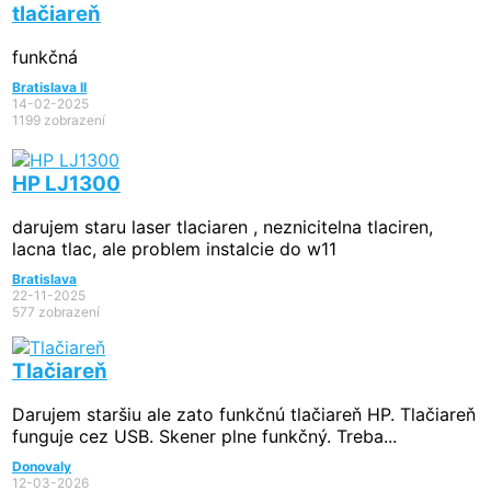
tlačiareň
funkčná
Bratislava II
14-02-2025
1199 zobrazení
HP LJ1300
darujem staru laser tlaciaren , neznicitelna tlaciren,
lacna tlac, ale problem instalcie do w11
Bratislava
22-11-2025
577 zobrazení
Tlačiareň
Darujem staršiu ale zato funkčnú tlačiareň HP. Tlačiareň
funguje cez USB. Skener plne funkčný. Treba...
Donovaly
12-03-2026