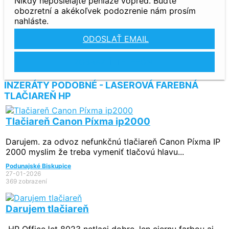
Nikdy neposielajte peniaze vopred. Buďte
obozretní a akékoľvek podozrenie nám prosím
nahláste.
ODOSLAŤ EMAIL
ZOBRAZIŤ TELEFÓN
INZERÁTY PODOBNÉ - LASEROVÁ FAREBNÁ
TLAČIAREŇ HP
Tlačiareň Canon Píxma ip2000
Darujem. za odvoz nefunkčnú tlačiareň Canon Píxma IP
2000 myslim že treba vymeniť tlačovú hlavu...
Podunajské Biskupice
27-01-2026
369 zobrazení
Darujem tlačiareň