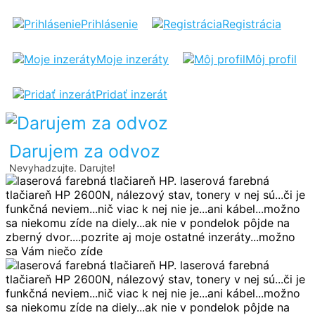
LASEROVÁ
Prihlásenie
Registrácia
FAREBNÁ
Moje inzeráty
Môj profil
TLAČIAREŇ
HP
Pridať inzerát
Darujem za odvoz
Nevyhadzujte. Darujte!