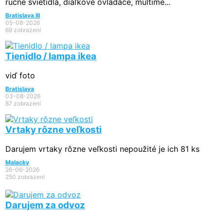
ručné svietidlá, diaľkové ovládače, multime...
Bratislava III
05-08-2026
69 zobrazení
Tienidlo / lampa ikea
viď foto
Bratislava
03-08-2026
87 zobrazení
Vrtaky rôzne veľkosti
Darujem vrtaky rôzne veľkosti nepoužité je ich 81 ks
Malacky
26-06-2026
250 zobrazení
Darujem za odvoz