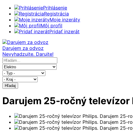
Prihlásenie
Registrácia
Moje inzeráty
Môj profil
Pridať inzerát
Darujem za odvoz
Nevyhadzujte. Darujte!
Hľadaj
Darujem 25-ročný televízor 