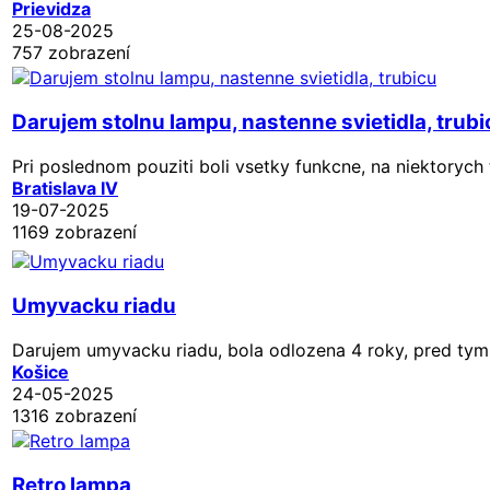
Prievidza
25-08-2025
757 zobrazení
Darujem stolnu lampu, nastenne svietidla, trubi
Pri poslednom pouziti boli vsetky funkcne, na niektorych
Bratislava IV
19-07-2025
1169 zobrazení
Umyvacku riadu
Darujem umyvacku riadu, bola odlozena 4 roky, pred tym
Košice
24-05-2025
1316 zobrazení
Retro lampa