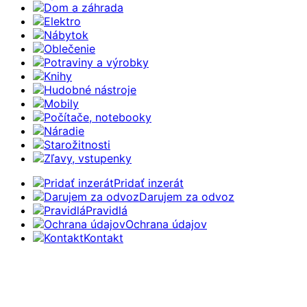
Dom a záhrada
Elektro
Nábytok
Oblečenie
Potraviny a výrobky
Knihy
Hudobné nástroje
Mobily
Počítače, notebooky
Náradie
Starožitnosti
Zľavy, vstupenky
Pridať inzerát
Darujem za odvoz
Pravidlá
Ochrana údajov
Kontakt