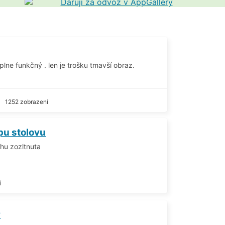
plne funkčný . len je trošku tmavší obraz.
5
1252 zobrazení
pu stolovu
chu zozltnuta
í
y