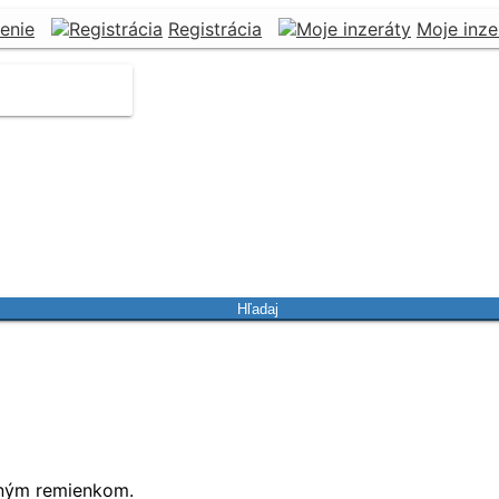
senie
Registrácia
Moje inze
Hľadaj