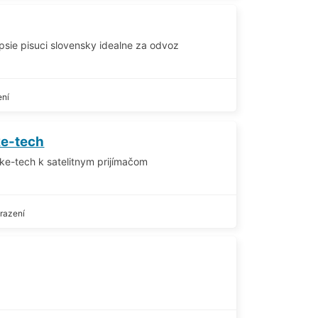
epsie pisuci slovensky idealne za odvoz
ení
ke-tech
ke-tech k satelitnym prijímačom
razení