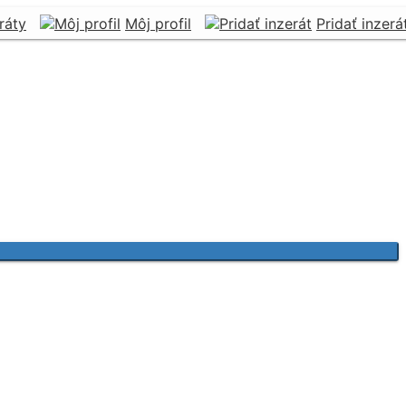
ráty
Môj profil
Pridať inzerá