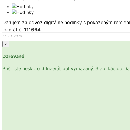
Darujem za odvoz digitálne hodinky s pokazeným remien
Inzerát č.
111664
17-10-2025
×
Darované
Prišli ste neskoro :( Inzerát bol vymazaný. S aplikáciou 