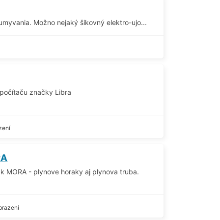
yvania. Možno nejaký šikovný elektro-ujo...
počítaču značky Libra
zení
RA
k MORA - plynove horaky aj plynova truba.
brazení