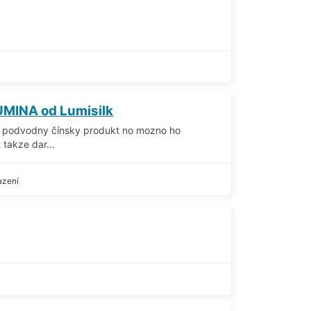
UMINA od Lumisilk
o podvodny čínsky produkt no mozno ho
takze dar...
azení