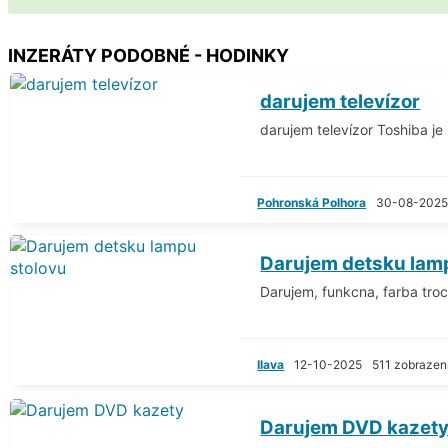
INZERÁTY PODOBNÉ - HODINKY
darujem televízor
darujem televízor Toshiba je 
Pohronská Polhora
30-08-202
Darujem detsku lam
Darujem, funkcna, farba tro
Ilava
12-10-2025
511 zobrazen
Darujem DVD kazet