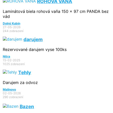
ROHOVÁ VAŇA
Laminátová biela rohová vaňa 150 x 97 cm PANDA bez
vád
Dolný Kubín
27-05-2026
244 zobrazení
darujem
Rezervované
darujem vyse 100ks
Nitra
15-02-2025
1025 zobrazení
Tehly
Darujem za odvoz
Malinovo
02-05-2026
290 zobrazení
Bazen