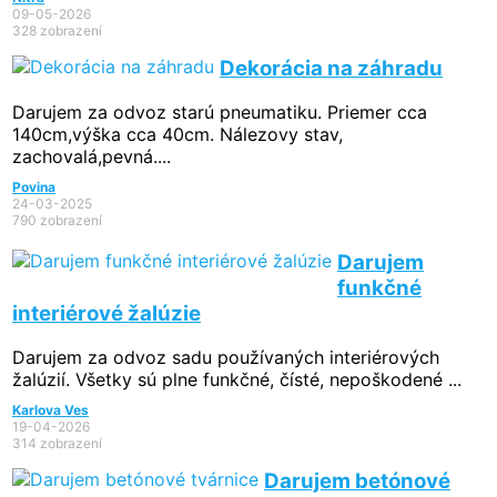
09-05-2026
328 zobrazení
Dekorácia na záhradu
Darujem za odvoz starú pneumatiku. Priemer cca
140cm,výška cca 40cm. Nálezovy stav,
zachovalá,pevná....
Povina
24-03-2025
790 zobrazení
Darujem
funkčné
interiérové žalúzie
Darujem za odvoz sadu používaných interiérových
žalúzií. Všetky sú plne funkčné, čísté, nepoškodené ...
Karlova Ves
19-04-2026
314 zobrazení
Darujem betónové