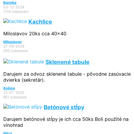
Borinka
03-12-2024
1116 zobrazení
Kachlice
Miloslavov 20ks cca 40x40
Miloslavov
27-06-2026
200 zobrazení
Sklenené tabule
Darujem za odvoz sklenené tabule - pôvodne zasúvacie
dvierka (sekretár).
Košice
31-07-2025
651 zobrazení
Betónové stĺpy
Darujem betónové stĺpy je ich cca 50ks Boli použité na
vinohrad
Nitra