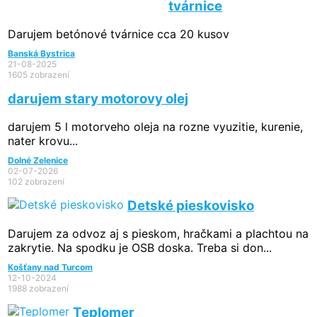
tvárnice
Darujem betónové tvárnice cca 20 kusov
Banská Bystrica
21-08-2025
1605 zobrazení
darujem stary motorovy olej
darujem 5 l motorveho oleja na rozne vyuzitie, kurenie,
nater krovu...
Dolné Zelenice
02-07-2026
102 zobrazení
Detské pieskovisko
Darujem za odvoz aj s pieskom, hračkami a plachtou na
zakrytie. Na spodku je OSB doska. Treba si don...
Košťany nad Turcom
12-10-2024
1988 zobrazení
Teplomer