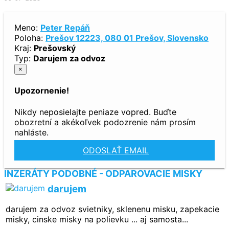
Meno:
Peter Repáň
Poloha:
Prešov 12223, 080 01 Prešov, Slovensko
Kraj:
Prešovský
Typ:
Darujem za odvoz
×
Upozornenie!
Nikdy neposielajte peniaze vopred. Buďte
obozretní a akékoľvek podozrenie nám prosím
nahláste.
ODOSLAŤ EMAIL
INZERÁTY PODOBNÉ - ODPAROVACIE MISKY
darujem
darujem za odvoz svietniky, sklenenu misku, zapekacie
misky, cinske misky na polievku ... aj samosta...