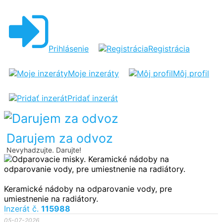
ODPAROVACIE
MISKY
Prihlásenie
Registrácia
Moje inzeráty
Môj profil
Pridať inzerát
Darujem za odvoz
Nevyhadzujte. Darujte!
Keramické nádoby na odparovanie vody, pre
umiestnenie na radiátory.
Inzerát č.
115988
05-07-2026