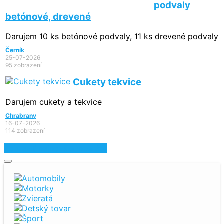
podvaly
betónové, drevené
Darujem 10 ks betónové podvaly, 11 ks drevené podvaly
Černík
25-07-2026
95 zobrazení
Cukety tekvice
Darujem cukety a tekvice
Chrabrany
16-07-2026
114 zobrazení
Zobraziť najnovšie inzeráty
Automobily
Motorky
Zvieratá
Detský tovar
Šport