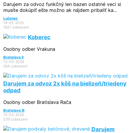
Darujem za odvoz funkčný len bazen ostatné veci si
musíte dokúpiť ešte možno ak nájdem pribaliť ka...
Lučenec
19-05-2025
1827 zobrazení
Koberec
Osobny odber Vrakuna
Bratislava II
13-05-2026
264 zobrazení
Darujem za odvoz 2x kôš na bielizeň/triedeny
odpad
Osobny odber Bratislava Rača
Bratislava III
15-03-2026
339 zobrazení
Darujem