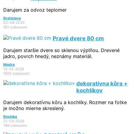
Darujem za odvoz teplomer
Bratislava
02-08-2025
551 zobrazení
Pravé dvere 80 cm
Darujem staršie dvere so sklenou výplňou. Drevené
jadro, povrch hnedý, neznámy materiál.
Modra
15-02-2026
1650 zobrazení
dekoratívna kôra +
kochlíkov
Darujem dekoratívnu kôru a kochlíky. Rozmer na fotke
je možno mierne skreslený.
Rovinka
31-05-2026
189 zobrazení