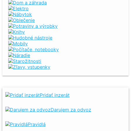
Dom a záhrada
Elektro
Nábytok
Oblečenie
Potraviny a výrobky
Knihy
Hudobné nástroje
Mobily
Počítače, notebooky
Náradie
Starožitnosti
Zľavy, vstupenky
Pridať inzerát
Darujem za odvoz
Pravidlá